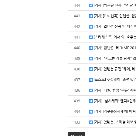
444
[기사][퇴근길 신곡] "넌 날 미
443
[기사][DA:신곡] 업텐션, 짙
442
[기사] 업텐션 신곡 '미치게 해
441
[스타캐스트] 어서 와, 호주는
440
[기사] 업텐션, 日 'KMF 2
439
[기사] "시크한 가을 남자" 업
438
[기사] 업텐션 규진 “웨이, 바
437
[포스트] 추석맞이! 송편 빚기 
436
[기사] 니엘, 휘성 '판듀' 지
435
[기사] '삼시세끼' 앤디X민우,
434
[기사][리폿@삼시세끼] 에릭X
433
[기사] 업텐션, 스페셜 화보 앨