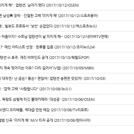
치게 해"..업텐션, 남자가 됐다 (2017/10/12/OSEN)
은 남성美 장착…간절한 고백 ‘미치게 해’ (2017/10/12/스포츠동아)
', 빌보드 프로듀서 '낯선' 손잡았다 (2017/10/12/엑스포츠뉴스)
 처음이지? 수트남 업텐션이 날 미치게 해~ (2017/10/12/네이버TV연예)
017' 메인 아티스트 선정…한류돌 입증 (2017/10/12/조이뉴스24)
텐션 in 호주, 재킷 비하인드 공개 (2017/10/10/헤럴드POP)
지 계속 찢어지는 이유? 다리 길어서”(V앱) (2017/10/09/MBN)
대작전! 난 금손? 똥손? 괜찮아! 업텐션 송편은 맛있어! (2017/10/03)
원…깜짝 고백 "사랑합니다" (2017/10/08/뉴스1)
 득량도 삼형제 타깃 몰래카메라 '대성공' (2017/10/06/OSEN)
앤디 요리배틀, 역대급 만찬 예감 (2017/10/06/TV리포트)
범 신곡 '미치게 해' M/V 티저 공개 (2017/10/06/텐아시아)