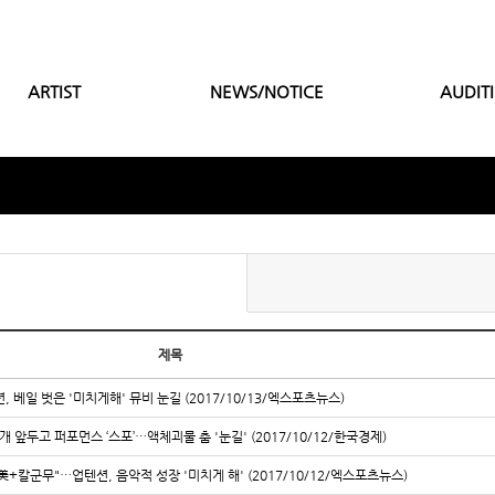
ARTIST
NEWS/NOTICE
AUDIT
제목
, 베일 벗은 '미치게해' 뮤비 눈길 (2017/10/13/엑스포츠뉴스)
공개 앞두고 퍼포먼스 ‘스포’…액체괴물 춤 '눈길' (2017/10/12/한국경제)
美+칼군무"…업텐션, 음악적 성장 '미치게 해' (2017/10/12/엑스포츠뉴스)