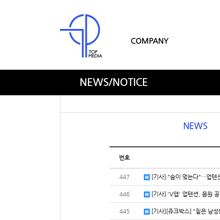
COMPANY
NEWS/NOTICE
NEWS
번호
447
[기사] "숨이 멎는다"…업텐션
446
[기사] 'V앱' 업텐션, 음원 
445
[기사][쥬크박스] "짙은 남성