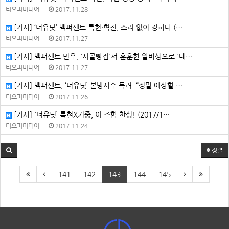
티오피미디어
2017.11.28
[기사] ‘더유닛’ 백퍼센트 록현·혁진, 소리 없이 강하다 (…
티오피미디어
2017.11.27
[기사] 백퍼센트 민우, '시골빵집'서 훈훈한 알바생으로 '대…
티오피미디어
2017.11.27
[기사] 백퍼센트, ‘더유닛’ 본방사수 독려..“정말 예상할 …
티오피미디어
2017.11.26
[기사] '더유닛’ 록현X기중, 이 조합 찬성! (2017/1…
티오피미디어
2017.11.24
정렬
141
142
143
144
145