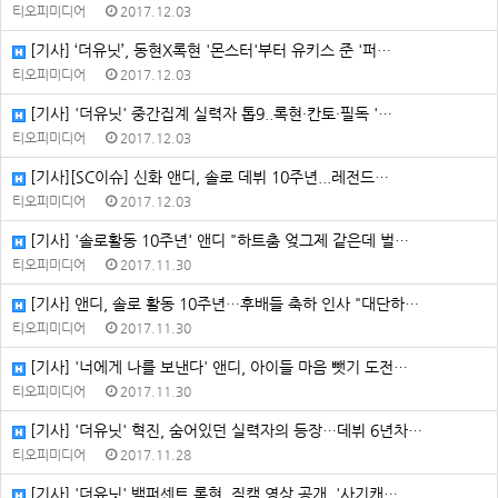
티오피미디어
2017.12.03
[기사] ‘더유닛’, 동현X록현 '몬스터'부터 유키스 준 '퍼…
티오피미디어
2017.12.03
[기사] '더유닛' 중간집계 실력자 톱9..록현·칸토·필독 '…
티오피미디어
2017.12.03
[기사][SC이슈] 신화 앤디, 솔로 데뷔 10주년...레전드…
티오피미디어
2017.12.03
[기사] '솔로활동 10주년' 앤디 "하트춤 엊그제 같은데 벌…
티오피미디어
2017.11.30
[기사] 앤디, 솔로 활동 10주년…후배들 축하 인사 "대단하…
티오피미디어
2017.11.30
[기사] '너에게 나를 보낸다' 앤디, 아이들 마음 뺏기 도전…
티오피미디어
2017.11.30
[기사] '더유닛' 혁진, 숨어있던 실력자의 등장…데뷔 6년차…
티오피미디어
2017.11.28
[기사] '더유닛' 백퍼센트 록현, 직캠 영상 공개..'사기캐…