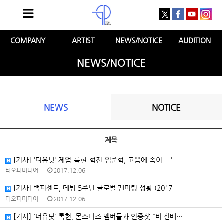
COMPANY
ARTIST
NEWS/NOTICE
AUDITION
NEWS/NOTICE
NEWS
NOTICE
제목
[기사] '더유닛' 제업-록현-혁진-임준혁, 고음에 속이… '…
티오피미디어
2017.12.06
[기사] 백퍼센트, 데뷔 5주년 글로벌 팬미팅 성황 (2017…
티오피미디어
2017.12.06
[기사] '더유닛' 록현, 몬스터조 멤버들과 인증샷 "비 선배…