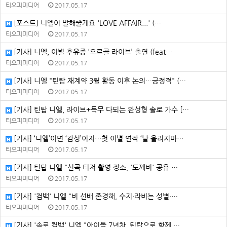
티오피미디어
2017.05.17
[포스트] 니엘이 말해줄게요 'LOVE AFFAIR...' (…
티오피미디어
2017.05.17
[기사] 니엘, 이별 후유증 ‘오르골 라이브’ 출연 (feat…
티오피미디어
2017.05.17
[기사] 니엘 "틴탑 재계약 3월 활동 이후 논의…긍정적" (…
티오피미디어
2017.05.17
[기사] 틴탑 니엘, 라이브+독무 다되는 완성형 솔로 가수 […
티오피미디어
2017.05.17
[기사] ‘니엘’이면 ‘감성’이지…첫 이별 연작 ‘날 울리지마…
티오피미디어
2017.05.17
[기사] 틴탑 니엘 "신곡 티저 촬영 장소, '도깨비' 공유 …
티오피미디어
2017.05.17
[기사] '컴백' 니엘 "비 선배 존경해, 수지·라비는 성별·…
티오피미디어
2017.05.17
[기사] '솔로 컴백' 니엘 "아이돌 7년차, 틴탑으로 함께 …