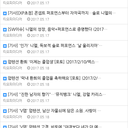
티오피미디어
2017.05.17
[기사][XP초점] 콘셉트 퍼포먼스부터 자작곡까지…솔로 니엘의…
티오피미디어
2017.05.17
[SW이슈] 니엘의 성장, 음악+퍼포먼스로 증명했다 (2017…
티오피미디어
2017.05.17
[기사] '인가' 니엘, 독보적 솔로 퍼포먼스 '날 울리지마'…
티오피미디어
2017.05.17
업텐션 환희 '이제는 졸업생'[포토] (2017/2/10/엑스…
티오피미디어
2017.05.18
업텐션 '막내 환희의 졸업을 축하해요'[포토] (2017/2/…
티오피미디어
2017.05.18
[기사] "진한 남자의 향기"…'뮤직뱅크' 니엘, 강렬 카리스…
티오피미디어
2017.05.17
[기사] 'V앱' 업텐션, 남산 자물쇠에 담은 소원..사랑이 …
티오피미디어
2017.05.18
[기사] 'V앱' 업텐션 고결, 비토에 "야경보다 네가 더 예…