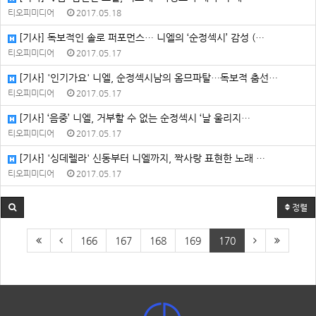
티오피미디어
2017.05.18
[기사] 독보적인 솔로 퍼포먼스… 니엘의 ‘순정섹시’ 감성 (…
티오피미디어
2017.05.17
[기사] '인기가요' 니엘, 순정섹시남의 옴므파탈…독보적 춤선…
티오피미디어
2017.05.17
[기사] ‘음중’ 니엘, 거부할 수 없는 순정섹시 ‘날 울리지…
티오피미디어
2017.05.17
[기사] '싱데렐라' 신동부터 니엘까지, 짝사랑 표현한 노래 …
티오피미디어
2017.05.17
정렬
166
167
168
169
170