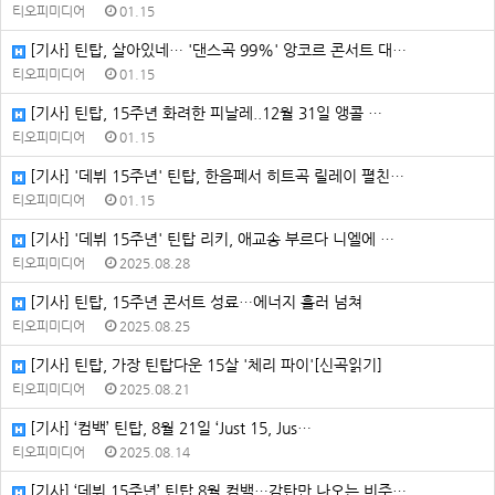
티오피미디어
01.15
[기사] 틴탑, 살아있네… '댄스곡 99%' 앙코르 콘서트 대…
티오피미디어
01.15
[기사] 틴탑, 15주년 화려한 피날레..12월 31일 앵콜 …
티오피미디어
01.15
[기사] '데뷔 15주년' 틴탑, 한음페서 히트곡 릴레이 펼친…
티오피미디어
01.15
[기사] '데뷔 15주년' 틴탑 리키, 애교송 부르다 니엘에 …
티오피미디어
2025.08.28
[기사] 틴탑, 15주년 콘서트 성료…에너지 흘러 넘쳐
티오피미디어
2025.08.25
[기사] 틴탑, 가장 틴탑다운 15살 '체리 파이'[신곡읽기]
티오피미디어
2025.08.21
[기사] ‘컴백’ 틴탑, 8월 21일 ‘Just 15, Jus…
티오피미디어
2025.08.14
[기사] ‘데뷔 15주년’ 틴탑 8월 컴백…감탄만 나오는 비주…