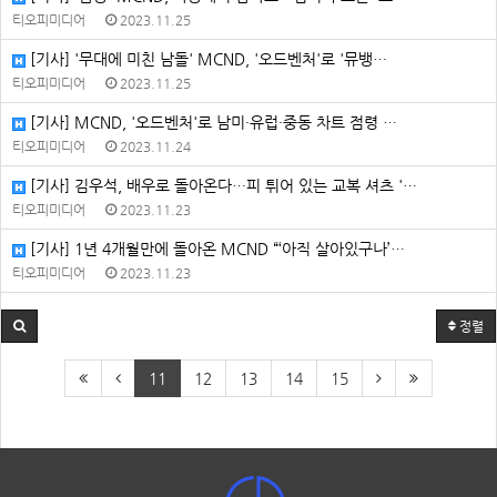
티오피미디어
2023.11.25
[기사] '무대에 미친 남돌' MCND, '오드벤처'로 '뮤뱅…
티오피미디어
2023.11.25
[기사] MCND, '오드벤처'로 남미·유럽·중동 차트 점령 …
티오피미디어
2023.11.24
[기사] 김우석, 배우로 돌아온다⋯피 튀어 있는 교복 셔츠 '…
티오피미디어
2023.11.23
[기사] 1년 4개월만에 돌아온 MCND “‘아직 살아있구나’…
티오피미디어
2023.11.23
정렬
11
12
13
14
15