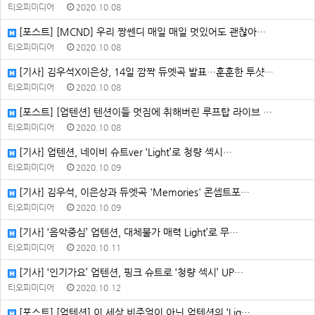
티오피미디어
2020.10.08
[포스트] [MCND] 우리 짱쎈디 매일 매일 멋있어도 괜찮아…
티오피미디어
2020.10.08
[기사] 김우석X이은상, 14일 깜짝 듀엣곡 발표…훈훈한 투샷…
티오피미디어
2020.10.08
[포스트] [업텐션] 텐션이들 멋짐에 취해버린 루프탑 라이브 …
티오피미디어
2020.10.08
[기사] 업텐션, 네이비 슈트ver ‘Light’로 청량 섹시…
티오피미디어
2020.10.09
[기사] 김우석, 이은상과 듀엣곡 'Memories' 콘셉트포…
티오피미디어
2020.10.09
[기사] ‘음악중심’ 업텐션, 대체불가 매력 Light’로 무…
티오피미디어
2020.10.11
[기사] ‘인기가요’ 업텐션, 핑크 슈트로 ‘청량 섹시’ UP…
티오피미디어
2020.10.12
[포스트] [업텐션] 이 세상 비주얼이 아닌 업텐션의 ‘Lig…