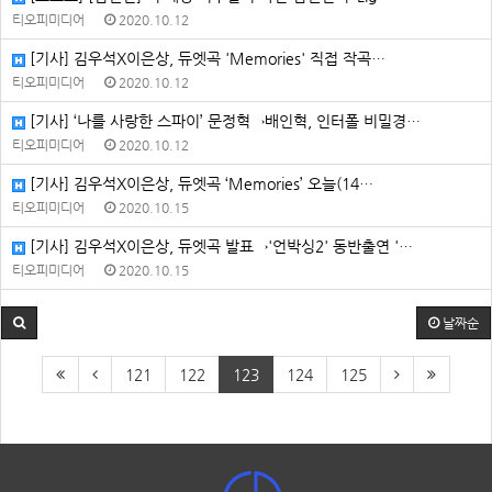
티오피미디어
2020.10.12
[기사] 김우석X이은상, 듀엣곡 'Memories' 직접 작곡…
티오피미디어
2020.10.12
[기사] ‘나를 사랑한 스파이’ 문정혁→배인혁, 인터폴 비밀경…
티오피미디어
2020.10.12
[기사] 김우석X이은상, 듀엣곡 ‘Memories’ 오늘(14…
티오피미디어
2020.10.15
[기사] 김우석X이은상, 듀엣곡 발표→'언박싱2' 동반출연 '…
티오피미디어
2020.10.15
날짜순
121
122
123
124
125