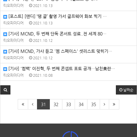
티오피미디어
2021.10.13
[포스트] [앤디] ‘땡.골’ 촬영 가서 골프웨어 화보 찍기 …
티오피미디어
2021.10.13
[기사] MCND, 두 번째 단독 콘서트 성료..전 세계 80…
티오피미디어
2021.10.12
[기사] MCND, 가사 듣고 '젬 스페이스' 셋리스트 맞히기…
티오피미디어
2021.10.12
[기사] '컴백' 이진혁, 두 번째 콘셉트 포토 공개…남친美란…
티오피미디어
2021.10.08
날짜순
31
32
33
34
35