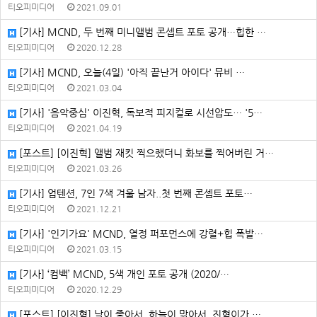
티오피미디어
2021.09.01
[기사] MCND, 두 번째 미니앨범 콘셉트 포토 공개…힙한 …
티오피미디어
2020.12.28
[기사] MCND, 오늘(4일) '아직 끝난거 아이다' 뮤비 …
티오피미디어
2021.03.04
[기사] '음악중심' 이진혁, 독보적 피지컬로 시선압도… '5…
티오피미디어
2021.04.19
[포스트] [이진혁] 앨범 재킷 찍으랬더니 화보를 찍어버린 거…
티오피미디어
2021.03.26
[기사] 업텐션, 7인 7색 겨울 남자..첫 번째 콘셉트 포토…
티오피미디어
2021.12.21
[기사] '인기가요' MCND, 열정 퍼포먼스에 강렬+힙 폭발…
티오피미디어
2021.03.15
[기사] ‘컴백’ MCND, 5색 개인 포토 공개 (2020/…
티오피미디어
2020.12.29
[포스트] [이진혁] 날이 좋아서..하늘이 맑아서..진혁이가 …