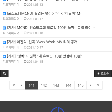
티오피미디어
2021.05.13
[포스트] [MCND] 끝없는 멋짐(*´﹀`*) ‘아끝아’ M…
티오피미디어
2021.03.17
[기사] MCND, 인스타그램 팔로워 100만 돌파…특별 라이…
티오피미디어
2021.03.10
[기사] 이진혁, 신곡 ‘Work Work’ MV 티저 공개.…
티오피미디어
2021.10.17
[기사] '정희' 이진혁 "내 슈트핏, 10점 만점에 10점"…
티오피미디어
2021.04.15
조회순
141
142
143
144
145