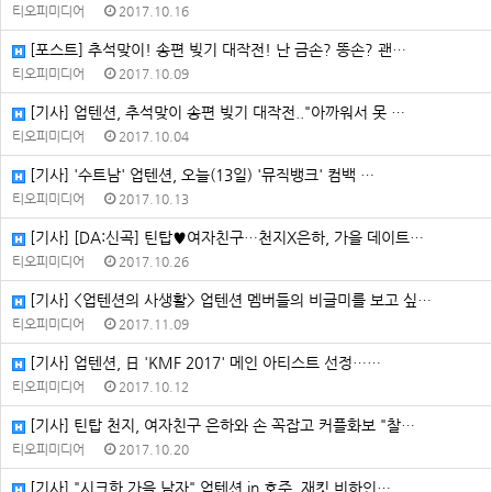
티오피미디어
2017.10.16
[포스트] 추석맞이! 송편 빚기 대작전! 난 금손? 똥손? 괜…
티오피미디어
2017.10.09
[기사] 업텐션, 추석맞이 송편 빚기 대작전.."아까워서 못 …
티오피미디어
2017.10.04
[기사] '수트남' 업텐션, 오늘(13일) '뮤직뱅크' 컴백 …
티오피미디어
2017.10.13
[기사] [DA:신곡] 틴탑♥여자친구…천지X은하, 가을 데이트…
티오피미디어
2017.10.26
[기사] <업텐션의 사생활> 업텐션 멤버들의 비글미를 보고 싶…
티오피미디어
2017.11.09
[기사] 업텐션, 日 'KMF 2017' 메인 아티스트 선정……
티오피미디어
2017.10.12
[기사] 틴탑 천지, 여자친구 은하와 손 꼭잡고 커플화보 "찰…
티오피미디어
2017.10.20
[기사] "시크한 가을 남자" 업텐션 in 호주, 재킷 비하인…