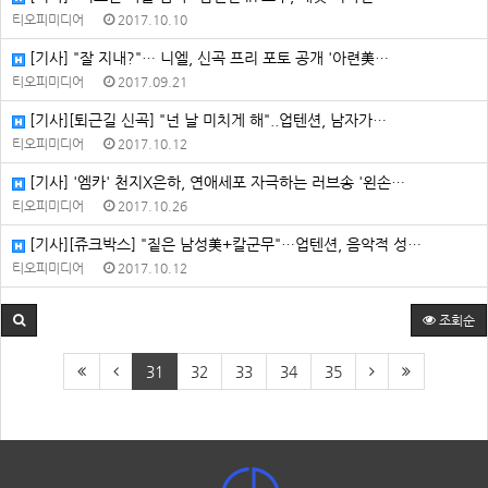
티오피미디어
2017.10.10
[기사] "잘 지내?"… 니엘, 신곡 프리 포토 공개 '아련美…
티오피미디어
2017.09.21
[기사][퇴근길 신곡] "넌 날 미치게 해"..업텐션, 남자가…
티오피미디어
2017.10.12
[기사] '엠카' 천지X은하, 연애세포 자극하는 러브송 '왼손…
티오피미디어
2017.10.26
[기사][쥬크박스] "짙은 남성美+칼군무"…업텐션, 음악적 성…
티오피미디어
2017.10.12
조회순
31
32
33
34
35