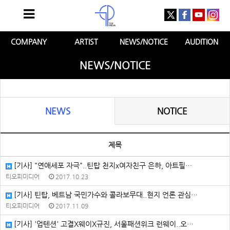
COMPANY
ARTIST
NEWS/NOTICE
AUDITION
NEWS/NOTICE
NEWS
NOTICE
제목
[기사] "연애세포 자극"..틴탑 천지x여자친구 은하, 아트필…
티오피미디어
2017.10.23
[기사] 틴탑, 베트남 국민가수와 콜라보무대..현지 언론 관심…
티오피미디어
2017.11.09
[기사] '업텐션' 고결X웨이X규진, 서울패션위크 런웨이..오…