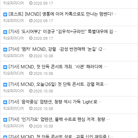
티오피미디어
2020.09.17
[포스트] [MCND] 영통에 이어 카톡으로도 만나는 엠쎈디!…
티오피미디어
2020.09.17
[기사] '도시어부2' 이경규 "김우석=규라인" 특별대우에 김…
티오피미디어
2020.09.17
[기사] '엠카' MCND, 강렬→감성 반전매력 '눈길' (2…
티오피미디어
2020.10.08
[기사] MCND, 첫 단독 콘서트 개최..'사괜' 패러디에 …
티오피미디어
2020.10.08
[기사] MCND, 오늘(26일) 첫 단독 콘서트..강렬 퍼포…
티오피미디어
2020.10.08
[기사] `음악중심` 업텐션, 청량 섹시 가득 `Light`로…
티오피미디어
2020.10.08
[기사] '인기가요' 업텐션, 블랙 수트로 팬심 저격..청량 …
티오피미디어
2020.10.08
[기사] MCND, 첫 단독 콘서트 성료…괴물 신인 재입증 (…