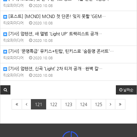
티오피미디어
2020.10.08
[포스트] [MCND] MCND 첫 단콘! 잊지 못할 ‘GEM…
티오피미디어
2020.10.08
[기사] 업텐션, 새 앨범 'Light UP' 트랙리스트 공개…
티오피미디어
2020.10.08
[기사] '문명특급' 유키스+틴탑, 틴키스로 '숨듣명 콘서트'…
티오피미디어
2020.10.08
[기사] 업텐션, 신곡 ‘Light’ 2차 티저 공개…완벽 칼…
티오피미디어
2020.10.08
날짜순
121
122
123
124
125