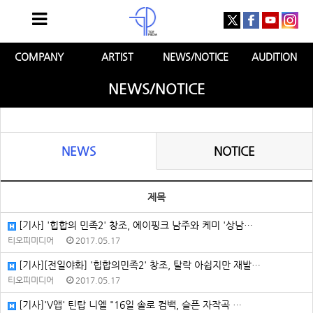
COMPANY
ARTIST
NEWS/NOTICE
AUDITION
NEWS/NOTICE
NEWS
NOTICE
제목
[기사] '힙합의 민족2' 창조, 에이핑크 남주와 케미 '상남…
티오피미디어
2017.05.17
[기사][전일야화] '힙합의민족2' 창조, 탈락 아쉽지만 재발…
티오피미디어
2017.05.17
[기사]'V앱' 틴탑 니엘 "16일 솔로 컴백, 슬픈 자작곡 …