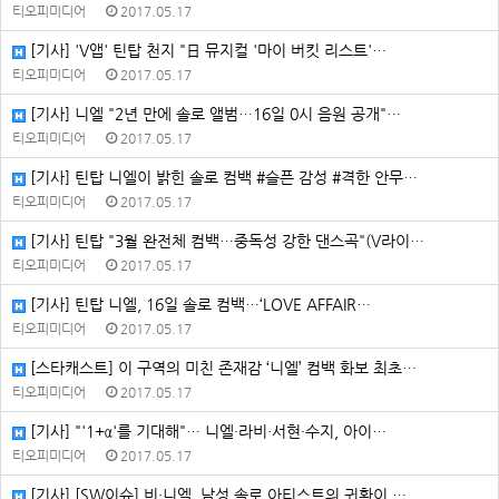
티오피미디어
2017.05.17
[기사] 'V앱' 틴탑 천지 "日 뮤지컬 '마이 버킷 리스트'…
티오피미디어
2017.05.17
[기사] 니엘 "2년 만에 솔로 앨범…16일 0시 음원 공개"…
티오피미디어
2017.05.17
[기사] 틴탑 니엘이 밝힌 솔로 컴백 #슬픈 감성 #격한 안무…
티오피미디어
2017.05.17
[기사] 틴탑 "3월 완전체 컴백…중독성 강한 댄스곡"(V라이…
티오피미디어
2017.05.17
[기사] 틴탑 니엘, 16일 솔로 컴백…‘LOVE AFFAIR…
티오피미디어
2017.05.17
[스타캐스트] 이 구역의 미친 존재감 ‘니엘’ 컴백 화보 최초…
티오피미디어
2017.05.17
[기사] "'1+α'를 기대해"… 니엘·라비·서현·수지, 아이…
티오피미디어
2017.05.17
[기사] [SW이슈] 비·니엘, 남성 솔로 아티스트의 귀환이 …