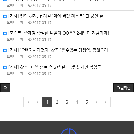
티오피미디어
2017.05.17
[기사] 틴탑 천지, 뮤지컬 '마이 버킷 리스트' 日 공연 출…
티오피미디어
2017.05.17
[포스트] 존재감 확실한 니엘의 OO은? 2세부터 지금까지! …
티오피미디어
2017.05.17
[기사] '오빠가사라졌다' 창조 "말수없는 탐정역, 젊잖으려 …
티오피미디어
2017.05.17
[기사] 창조 "니엘 솔로 후 3월 틴탑 컴백, 개인 작업물도…
티오피미디어
2017.05.17
날짜순
1
2
3
4
5