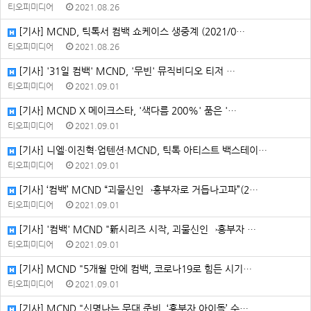
티오피미디어
2021.08.26
[기사] MCND, 틱톡서 컴백 쇼케이스 생중계 (2021/0…
티오피미디어
2021.08.26
[기사] '31일 컴백' MCND, '무빈' 뮤직비디오 티저 …
티오피미디어
2021.09.01
[기사] MCND X 메이크스타, '색다름 200%' 품은 '…
티오피미디어
2021.09.01
[기사] 니엘·이진혁·업텐션·MCND, 틱톡 아티스트 백스테이…
티오피미디어
2021.09.01
[기사] ‘컴백’ MCND “괴물신인→흥부자로 거듭나고파”(2…
티오피미디어
2021.09.01
[기사] '컴백' MCND "新시리즈 시작, 괴물신인→흥부자 …
티오피미디어
2021.09.01
[기사] MCND "5개월 만에 컴백, 코로나19로 힘든 시기…
티오피미디어
2021.09.01
[기사] MCND "신명나는 무대 준비, ‘흥부자 아이돌’ 수…