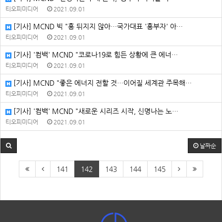
티오피미디어
2021.09.01
[기사] MCND 빅 "흥 뒤지지 않아…국가대표 '흥부자' 아…
티오피미디어
2021.09.01
[기사] '컴백' MCND "코로나19로 힘든 상황에 큰 에너…
티오피미디어
2021.09.01
[기사] MCND "좋은 에너지 전할 것…이어질 세계관 주목해…
티오피미디어
2021.09.01
[기사] '컴백' MCND "새로운 시리즈 시작, 신명나는 노…
티오피미디어
2021.09.01
날짜순
141
142
143
144
145