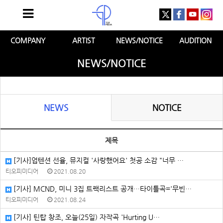
COMPANY
ARTIST
NEWS/NOTICE
AUDITION
NEWS/NOTICE
NEWS
NOTICE
제목
[기사]업텐션 선율, 뮤지컬 '사랑했어요' 첫공 소감 "너무 …
티오피미디어
2021.08.20
[기사] MCND, 미니 3집 트랙리스트 공개…타이틀곡='무빈…
티오피미디어
2021.08.24
[기사] 틴탑 창조, 오늘(25일) 자작곡 'Hurting U…