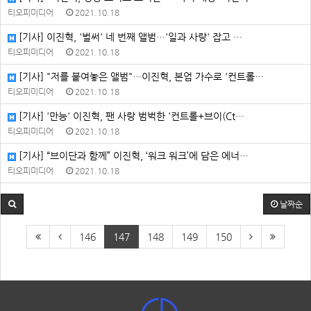
티오피미디어
2021.10.18
[기사] 이진혁, '벌써' 네 번째 앨범…'일과 사랑' 잡고 …
티오피미디어
2021.10.18
[기사] "저를 붙여놓은 앨범"…이진혁, 본업 가수로 '컨트롤…
티오피미디어
2021.10.18
[기사] '만능' 이진혁, 팬 사랑 범벅한 '컨트롤+브이(Ct…
티오피미디어
2021.10.18
[기사] “브이단과 함께” 이진혁, ‘워크 워크’에 담은 에너…
티오피미디어
2021.10.18
날짜순
146
147
148
149
150