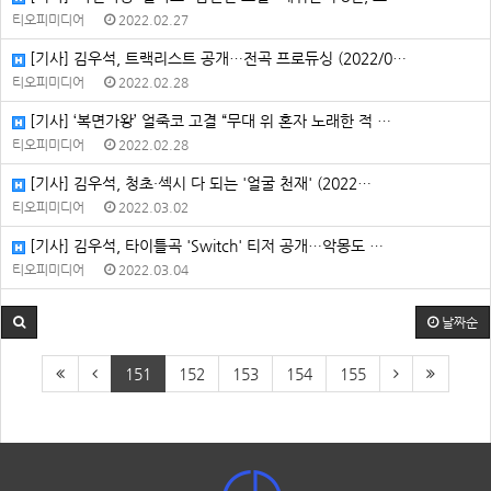
티오피미디어
2022.02.27
[기사] 김우석, 트랙리스트 공개…전곡 프로듀싱 (2022/0…
티오피미디어
2022.02.28
[기사] ‘복면가왕’ 얼죽코 고결 “무대 위 혼자 노래한 적 …
티오피미디어
2022.02.28
[기사] 김우석, 청초·섹시 다 되는 '얼굴 천재' (2022…
티오피미디어
2022.03.02
[기사] 김우석, 타이틀곡 'Switch' 티저 공개…악몽도 …
티오피미디어
2022.03.04
날짜순
151
152
153
154
155