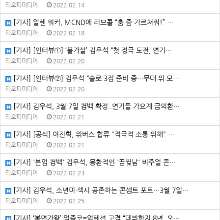
티오피미디어
2022.02.14
[기사] 알렌 워커, MCND에 러브콜 “춤 좀 가르쳐줘!” …
티오피미디어
2022.02.18
[기사] [인터뷰①] ‘불가살’ 김우석 “첫 정극 도전, 연기…
티오피미디어
2022.02.20
[기사] [인터뷰②] 김우석 “솔로 3집 준비 중…무대 위 모…
티오피미디어
2022.02.20
[기사] 김우석, 3월 7일 컴백 확정..연기돌 가요계 금의환…
티오피미디어
2022.02.21
[기사] [공식] 이진혁, 위버스 합류 "적극적 소통 위해" …
티오피미디어
2022.02.21
[기사] '본업 컴백' 김우석, 몽환적인 '꿈찢남' 비주얼 콘…
티오피미디어
2022.02.23
[기사] 김우석, 소년미·섹시 공존하는 콘셉트 포토…3월 7일…
티오피미디어
2022.02.25
[기사] ‘복면가왕’ 얼죽코=업텐션 고결 “데뷔한지 8년, 오…