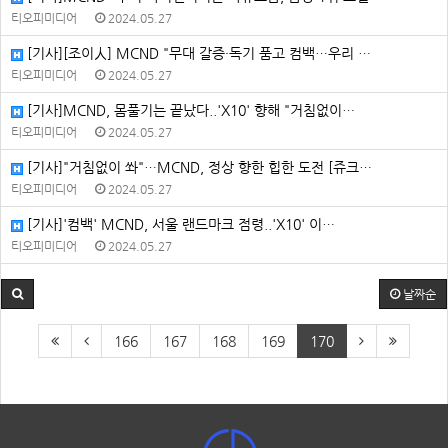
티오피미디어
2024.05.27
[기사][조이人] MCND "무대 갈증·독기 품고 컴백…우리 …
티오피미디어
2024.05.27
[기사]MCND, 몸풀기는 끝났다..'X10' 향해 "거침없이…
티오피미디어
2024.05.27
[기사]"거침없이 쏴"…MCND, 정상 향한 힙한 도전 [쥬크…
티오피미디어
2024.05.27
[기사]'컴백' MCND, 서울 랜드마크 점령..'X10' 이…
티오피미디어
2024.05.27
날짜순
166
167
168
169
170