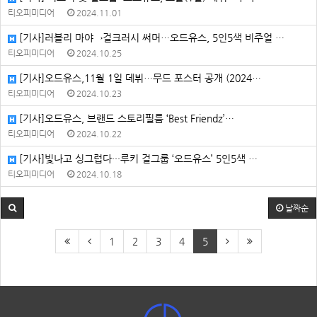
티오피미디어
2024.11.01
[기사]러블리 마야→걸크러시 써머…오드유스, 5인5색 비주얼 …
티오피미디어
2024.10.25
[기사]오드유스,11월 1일 데뷔…무드 포스터 공개 (2024…
티오피미디어
2024.10.23
[기사]오드유스, 브랜드 스토리필름 ‘Best Friendz’…
티오피미디어
2024.10.22
[기사]빛나고 싱그럽다···루키 걸그룹 ‘오드유스’ 5인5색 …
티오피미디어
2024.10.18
날짜순
1
2
3
4
5