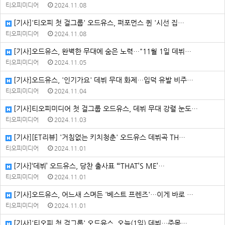
티오피미디어
2024.11.08
[기사]'티오피 첫 걸그룹' 오드유스, 퍼포먼스 퀸 '시선 집…
티오피미디어
2024.11.08
[기사]오드유스, 완벽한 무대에 숨은 노력…"11월 1일 데뷔…
티오피미디어
2024.11.05
[기사]오드유스, '인기가요' 데뷔 무대 화제…입덕 유발 비주…
티오피미디어
2024.11.04
[기사]티오피미디어 첫 걸그룹 오드유스, 데뷔 무대 강렬 눈도…
티오피미디어
2024.11.03
[기사][ET리뷰] '거침없는 키치청춘' 오드유스 데뷔곡 TH…
티오피미디어
2024.11.01
[기사]‘데뷔’ 오드유스, 당찬 출사표 “‘THAT’S ME’…
티오피미디어
2024.11.01
[기사]오드유스, 어느새 스며든 '베스트 프렌즈'…이게 바로 …
티오피미디어
2024.11.01
[기사]'티오피 첫 걸그룹' 오드유스, 오늘(1일) 데뷔…주목…