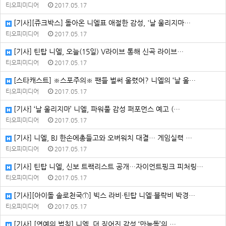
티오피미디어
2017.05.17
[기사][쥬크박스] 돌아온 니엘표 애절한 감성, '날 울리지마…
티오피미디어
2017.05.17
[기사] 틴탑 니엘, 오늘(15일) V라이브 통해 신곡 라이브…
티오피미디어
2017.05.17
[스타캐스트] ※스포주의※ 팬들 벌써 울렸어? 니엘의 ‘날 울…
티오피미디어
2017.05.17
[기사] ‘날 울리지마’ 니엘, 파워풀 감성 퍼포먼스 예고 (…
티오피미디어
2017.05.17
[기사] 니엘, BJ 한손에총들고와 오버워치 대결… 게임실력 …
티오피미디어
2017.05.17
[기사] 틴탑 니엘, 신보 트랙리스트 공개…자이언트핑크 피처링…
티오피미디어
2017.05.17
[기사][아이돌 솔로천국①] 빅스 라비·틴탑 니엘·블락비 박경…
티오피미디어
2017.05.17
[기사] [연예의 법칙] 니엘, 더 짙어진 감성 ‘만능돌’의 …