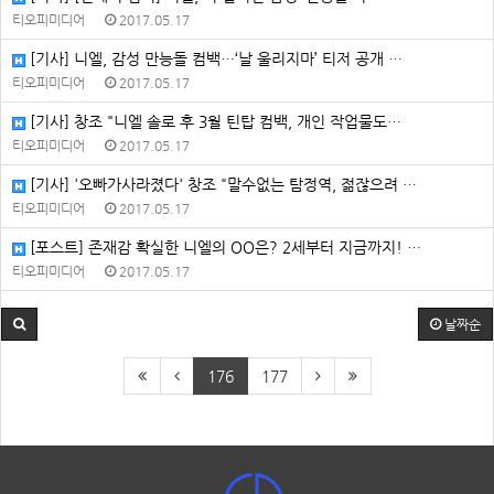
티오피미디어
2017.05.17
[기사] 니엘, 감성 만능돌 컴백…‘날 울리지마’ 티저 공개 …
티오피미디어
2017.05.17
[기사] 창조 "니엘 솔로 후 3월 틴탑 컴백, 개인 작업물도…
티오피미디어
2017.05.17
[기사] '오빠가사라졌다' 창조 "말수없는 탐정역, 젊잖으려 …
티오피미디어
2017.05.17
[포스트] 존재감 확실한 니엘의 OO은? 2세부터 지금까지! …
티오피미디어
2017.05.17
날짜순
176
177