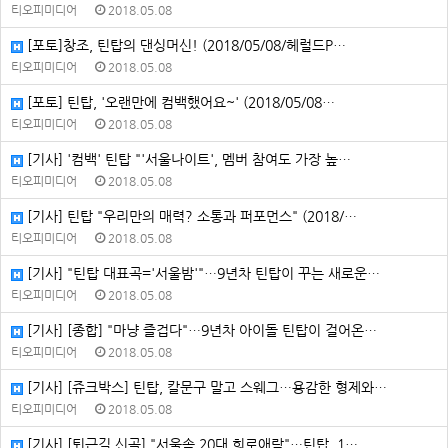
티오피미디어
2018.05.08
[포토]창조, 틴탑의 댄싱머신! (2018/05/08/헤럴드P…
티오피미디어
2018.05.08
[포토] 틴탑, '오랜만에 컴백했어요~' (2018/05/08…
티오피미디어
2018.05.08
[기사] '컴백' 틴탑 "'서울나이트', 멤버 참여도 가장 높…
티오피미디어
2018.05.08
[기사] 틴탑 "우리만의 매력? 소통과 퍼포먼스" (2018/…
티오피미디어
2018.05.08
[기사] "틴탑 대표곡='서울밤'"…9년차 틴탑이 꾸는 새로운…
티오피미디어
2018.05.08
[기사] [종합] "마냥 즐겁다"…9년차 아이돌 틴탑이 걸어온…
티오피미디어
2018.05.08
[기사] [쥬크박스] 틴탑, 칼문구 말고 스웨그…용감한 형제와…
티오피미디어
2018.05.08
[기사] [퇴근길 신곡] "서울속 20대 희로애락"…틴탑, 1…