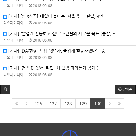
티오피미디어
2018.05.08
[기사] [팝's신곡]"매일이 불타는 '서울밤'"…틴탑, 9년…
티오피미디어
2018.05.08
[기사] “즐겁게 활동하고 싶다”…틴탑의 새로운 목표 (종합)…
티오피미디어
2018.05.08
[기사] [DA:현장] 틴탑 “8년차, 즐겁게 활동하겠다”…중…
티오피미디어
2018.05.08
[기사] '컴백 D-DAY' 틴탑, 새 앨범 미리듣기 공개 (…
티오피미디어
2018.05.08
날짜순
126
127
128
129
130