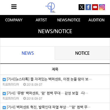
COMPANY
ARTIST
NEWS/NOTICE
AUDITION
NEWS/NOTICE
NEWS
NOTICE
제목
[기사][e스타톡] 뜰 자격있는 백퍼센트, 이젠 눈물·땀이 보…
티오피미디어
2018.09.07
[기사] '뮤뱅' 백퍼센트, '맘' 컴백 무대… 감성 보컬→다…
티오피미디어
2018.09.07
[기사] 백퍼센트 혁진, 발목인대 파열 부상…"'맘' 컴백 무…