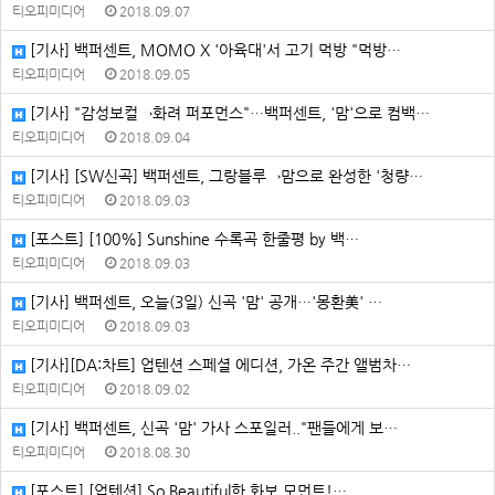
티오피미디어
2018.09.07
[기사] 백퍼센트, MOMO X '아육대'서 고기 먹방 "먹방…
티오피미디어
2018.09.05
[기사] "감성보컬→화려 퍼포먼스"…백퍼센트, '맘'으로 컴백…
티오피미디어
2018.09.04
[기사] [SW신곡] 백퍼센트, 그랑블루→맘으로 완성한 '청량…
티오피미디어
2018.09.03
[포스트] [100%] Sunshine 수록곡 한줄평 by 백…
티오피미디어
2018.09.03
[기사] 백퍼센트, 오늘(3일) 신곡 '맘' 공개…'몽환美' …
티오피미디어
2018.09.03
[기사][DA:차트] 업텐션 스페셜 에디션, 가온 주간 앨범차…
티오피미디어
2018.09.02
[기사] 백퍼센트, 신곡 '맘' 가사 스포일러.."팬들에게 보…
티오피미디어
2018.08.30
[포스트] [업텐션] So Beautiful한 화보 모먼트!…