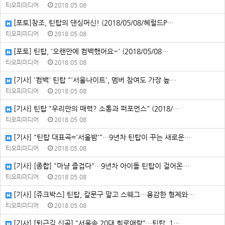
티오피미디어
2018.05.08
[포토]창조, 틴탑의 댄싱머신! (2018/05/08/헤럴드P…
티오피미디어
2018.05.08
[포토] 틴탑, '오랜만에 컴백했어요~' (2018/05/08…
티오피미디어
2018.05.08
[기사] '컴백' 틴탑 "'서울나이트', 멤버 참여도 가장 높…
티오피미디어
2018.05.08
[기사] 틴탑 "우리만의 매력? 소통과 퍼포먼스" (2018/…
티오피미디어
2018.05.08
[기사] "틴탑 대표곡='서울밤'"…9년차 틴탑이 꾸는 새로운…
티오피미디어
2018.05.08
[기사] [종합] "마냥 즐겁다"…9년차 아이돌 틴탑이 걸어온…
티오피미디어
2018.05.08
[기사] [쥬크박스] 틴탑, 칼문구 말고 스웨그…용감한 형제와…
티오피미디어
2018.05.08
[기사] [퇴근길 신곡] "서울속 20대 희로애락"…틴탑, 1…