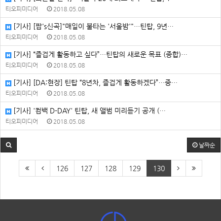
티오피미디어
2018.05.08
[기사] [팝's신곡]"매일이 불타는 '서울밤'"…틴탑, 9년…
티오피미디어
2018.05.08
[기사] “즐겁게 활동하고 싶다”…틴탑의 새로운 목표 (종합)…
티오피미디어
2018.05.08
[기사] [DA:현장] 틴탑 “8년차, 즐겁게 활동하겠다”…중…
티오피미디어
2018.05.08
[기사] '컴백 D-DAY' 틴탑, 새 앨범 미리듣기 공개 (…
티오피미디어
2018.05.08
날짜순
126
127
128
129
130