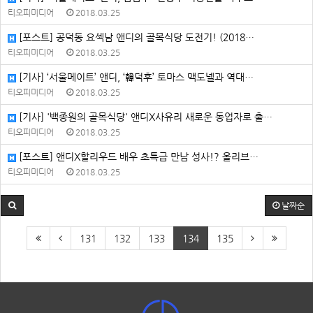
티오피미디어
2018.03.25
[포스트] 공덕동 요섹남 앤디의 골목식당 도전기! (2018…
티오피미디어
2018.03.25
[기사] ‘서울메이트’ 앤디, ‘韓덕후’ 토마스 맥도넬과 역대…
티오피미디어
2018.03.25
[기사] '백종원의 골목식당' 앤디X사유리 새로운 동업자로 출…
티오피미디어
2018.03.25
[포스트] 앤디X할리우드 배우 초특급 만남 성사!? 올리브…
티오피미디어
2018.03.25
날짜순
131
132
133
134
135