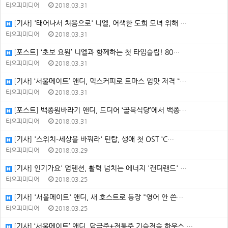
티오피미디어
2018.03.31
[기사] '태어나서 처음으로' 니엘, 어색한 도희 모녀 위해 …
티오피미디어
2018.03.31
[포스트] ‘초보 요원’ 니엘과 함께하는 첫 타임슬립! 80…
티오피미디어
2018.03.31
[기사] ‘서울메이트’ 앤디, 믹스커피로 토마스 입맛 저격 “…
티오피미디어
2018.03.31
[포스트] 백종원바라기 앤디, 드디어 ‘골목식당’에서 백종…
티오피미디어
2018.03.31
[기사] '스위치-세상을 바꿔라' 틴탑, 생애 첫 OST ‘C…
티오피미디어
2018.03.29
[기사] 인기가요' 업텐션, 활력 넘치는 에너지 '캔디랜드' …
티오피미디어
2018.03.25
[기사] '서울메이트' 앤디, 새 호스트로 등장 "영어 안 쓴…
티오피미디어
2018.03.25
[기사] ‘서울메이트’ 앤디, 담금주+전통주 기승전술 하우스 …