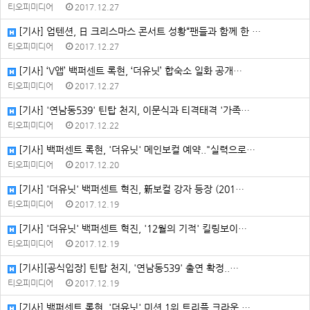
티오피미디어
2017.12.27
[기사] 업텐션, 日 크리스마스 콘서트 성황“팬들과 함께 한 …
티오피미디어
2017.12.27
[기사] ‘V앱’ 백퍼센트 록현, ‘더유닛’ 합숙소 일화 공개…
티오피미디어
2017.12.27
[기사] '연남동539' 틴탑 천지, 이문식과 티격태격 '가족…
티오피미디어
2017.12.22
[기사] 백퍼센트 록현, '더유닛' 메인보컬 예약.."실력으로…
티오피미디어
2017.12.20
[기사] '더유닛' 백퍼센트 혁진, 新보컬 강자 등장 (201…
티오피미디어
2017.12.19
[기사] '더유닛' 백퍼센트 혁진, '12월의 기적' 킬링보이…
티오피미디어
2017.12.19
[기사][공식입장] 틴탑 천지, '연남동539' 출연 확정..…
티오피미디어
2017.12.19
[기사] 백퍼센트 록현, '더유닛' 미션 1위 트리플 크라운 …