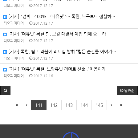
티오피미디어
2017.12.17
[기사] "점퍼→100%→‘더유닛’"… 록현, 누구보다 절실하…
티오피미디어
2017.12.17
[기사] '더유닛' 록현 팀, 보컬 대결서 제업 팀에 승… 태…
티오피미디어
2017.12.17
[기사] 록현, 팀 트러블에 리더십 발휘 “힘든 순간들 이야기…
티오피미디어
2017.12.17
[기사] '더유닛' 록현, 노랑유닛 리더로 선출.."처음이라 …
티오피미디어
2017.12.16
날짜순
141
142
143
144
145