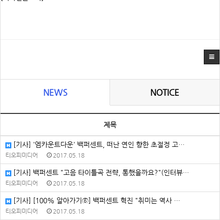
NEWS
NOTICE
제목
[기사] '엠카운트다운' 백퍼센트, 떠난 연인 향한 초절정 고…
티오피미디어
2017.05.18
[기사] 백퍼센트 "고음 타이틀곡 전략, 통했을까요?"(인터뷰…
티오피미디어
2017.05.18
[기사] [100% 알아가기⑤] 백퍼센트 혁진 "취미는 역사 …
티오피미디어
2017.05.18