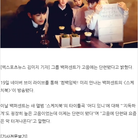
[엑스포츠뉴스 김미지 기자] 그룹 백퍼센트가 고음에는 단련됐다고 밝혔다.
19일 네이버 브이 라이브를 통해 '컴백임박! 미리 만나는 백퍼센트의 <스케
치북>'이 방송됐다.
이날 백퍼센트는 새 앨범 '스케치북'의 타이틀곡 '어디 있니'에 대해 "'지독하
게'도 굉장히 높은 고음이었는데 이제는 단련이 됐다"며 "고음에 단련돼 요즘
은 막 터져나온다"고 말했다.
[기사전문보기]