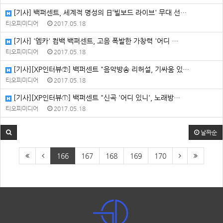
[기사] 백퍼센트, 세계적 명성의 日‘빌보드 라이브' 무대 선…
티오피미디어
2017.05.18
[기사] '엠카' 컴백 백퍼센트, 고음 폭발한 가창력 '어디 …
티오피미디어
2017.05.18
[기사][XP인터뷰②] 백퍼센트 "음악방송 리허설, 기싸움 있…
티오피미디어
2017.05.18
[기사][XP인터뷰①] 백퍼센트 "신곡 '어디 있니', 노래방…
티오피미디어
2017.05.18
날짜순
166
167
168
169
170