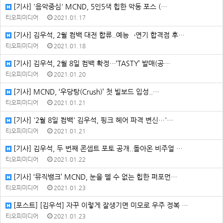
[기사] '음악중심' MCND, 5인5색 힙한 악동 포스 (…
티오피미디어
2021.01.17
[기사] 김우석, 2월 컴백 대전 합류..예능→연기 합격점 후…
티오피미디어
2021.01.18
[기사] 김우석, 2월 8일 컴백 확정…‘TASTY’ 발매(공…
티오피미디어
2021.01.20
[기사] MCND, ‘우당탕(Crush)’ 첫 빌보드 입성..…
티오피미디어
2021.01.21
[기사] '2월 8일 컴백' 김우석, 핑크 헤어 파격 변신…'…
티오피미디어
2021.01.21
[기사] 김우석, 두 번째 콘셉트 포토 공개..돌아온 비주얼 …
티오피미디어
2021.01.22
[기사] ‘뮤직뱅크’ MCND, 눈을 뗄 수 없는 힙한 퍼포먼…
티오피미디어
2021.01.23
[포스트] [김우석] 자꾸 이렇게 잘생기면 미모로 우주 정복 …
티오피미디어
2021.01.23