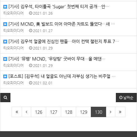
[기사] 김우석, 타이틀곡 'Sugar' 첫번째 티저 공개…안…
티오피미디어
2021.01.26
[기사] MCND, 美 빌보드 이어 아마존 차트도 뚫었다…새 …
티오피미디어
2021.01.27
[기사] 김우석 얼굴에 진심인 팬들…아이 컨택 챌린지 투표 7…
티오피미디어
2021.01.29
[기사] '뮤뱅' MCND, '우당탕' 굿바이 무대…올 메댄…
티오피미디어
2021.01.29
[포스트] [김우석] 내 얼굴도 아닌데 자부심 생기는 비주얼 …
티오피미디어
2021.02.01
날짜순
126
127
128
129
130