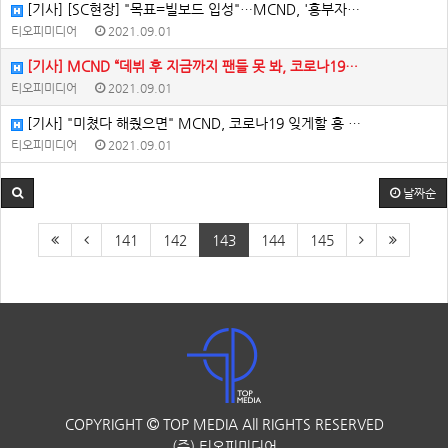
[기사] [SC현장] "목표=빌보드 입성"…MCND, '흥부자…
티오피미디어
2021.09.01
[기사] MCND “데뷔 후 지금까지 팬들 못 봐, 코로나19…
티오피미디어
2021.09.01
[기사] "미쳤다 해줬으면" MCND, 코로나19 잊게할 흥 …
티오피미디어
2021.09.01
날짜순
141
142
143
144
145
COPYRIGHT
TOP MEDIA
All RIGHTS RESERVED
(주) 티오피미디어