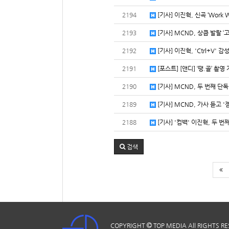
2194
[기사] 이진혁, 신곡 ‘Work 
2193
[기사] MCND, 상큼 발랄 ‘
2192
[기사] 이진혁, 'Ctrl+V' 
2191
[포스트] [앤디] ‘땡.골’ 촬영
2190
[기사] MCND, 두 번째 단독 
2189
[기사] MCND, 가사 듣고 
2188
[기사] '컴백' 이진혁, 두 번
검색
COPYRIGHT
TOP MEDIA
All RIGHTS R