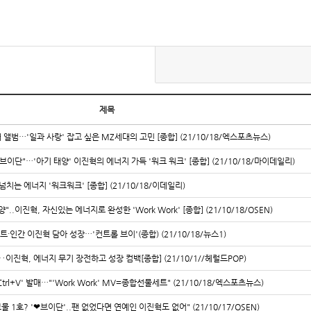
제목
째 앨범…'일과 사랑' 잡고 싶은 MZ세대의 고민 [종합] (21/10/18/엑스포츠뉴스)
브이단"…'아기 태양' 이진혁의 에너지 가득 '워크 워크' [종합] (21/10/18/마이데일리)
치는 에너지 '워크워크' [종합] (21/10/18/이데일리)
..이진혁, 자신있는 에너지로 완성한 'Work Work' [종합] (21/10/18/OSEN)
트·인간 이진혁 담아 성장…'컨트롤 브이'(종합) (21/10/18/뉴스1)
‥이진혁, 에너지 무기 장전하고 성장 컴백[종합] (21/10/1//헤럴드POP)
Ctrl+V' 발매…"'Work Work' MV=종합선물세트" (21/10/18/엑스포츠뉴스)
보물 1호? '❤︎브이단'..팬 없었다면 연예인 이진혁도 없어" (21/10/17/OSEN)