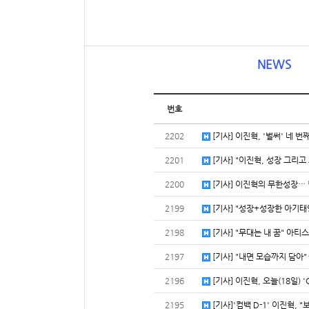
NEWS
번호
2202
[기사] 이진혁, '벌써' 네 번
2201
[기사] "이진혁, 성장 그리고 
2200
[기사] 이진혁의 무한성장… 넘
2199
[기사] "성장+성장한 아기태양"
2198
[기사] "무대는 내 꿈" 아티스
2197
[기사] "내면 모습까지 담아"
2196
[기사] 이진혁, 오늘(18일) '
2195
[기사]'컴백 D-1' 이진혁, "