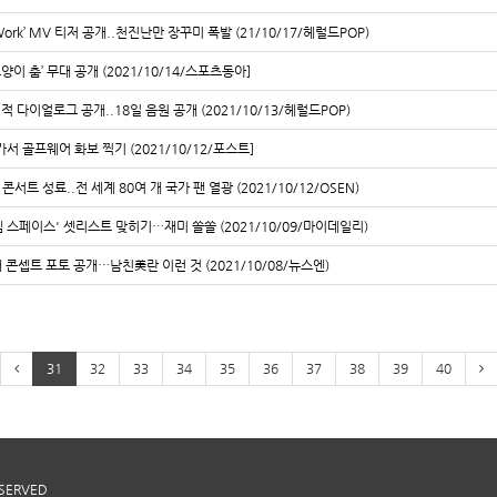
Work’ MV 티저 공개..천진난만 장꾸미 폭발 (21/10/17/헤럴드POP)
고양이 춤’ 무대 공개 (2021/10/14/스포츠동아]
감성적 다이얼로그 공개..18일 음원 공개 (2021/10/13/헤럴드POP)
 가서 골프웨어 화보 찍기 (2021/10/12/포스트]
콘서트 성료..전 세계 80여 개 국가 팬 열광 (2021/10/12/OSEN)
'젬 스페이스' 셋리스트 맞히기…재미 쏠쏠 (2021/10/09/마이데일리)
째 콘셉트 포토 공개…남친美란 이런 것 (2021/10/08/뉴스엔)
31
32
33
34
35
36
37
38
39
40
ESERVED