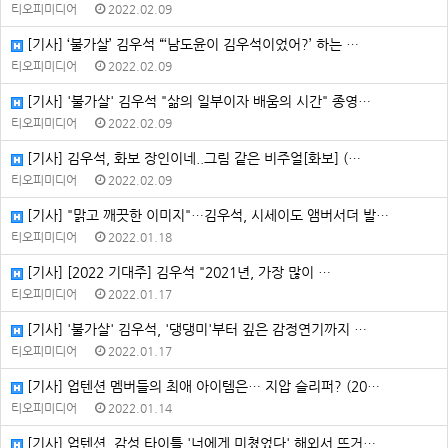
티오피미디어
2022.02.09
[기사] ‘불가살’ 김우석 “‘남도윤이 김우석이었어?’ 하는 …
티오피미디어
2022.02.09
[기사] '불가살' 김우석 "삶의 일부이자 배움의 시간" 종영…
티오피미디어
2022.02.09
[기사] 김우석, 화보 장인이네..그림 같은 비주얼[화보] (…
티오피미디어
2022.02.09
[기사] "맑고 깨끗한 이미지"…김우석, 시세이도 앰버서더 발…
티오피미디어
2022.01.18
[기사] [2022 기대주] 김우석 "2021년, 가장 많이 …
티오피미디어
2022.01.17
[기사] '불가살' 김우석, '댕댕미'부터 깊은 감정연기까지 …
티오피미디어
2022.01.17
[기사] 업텐션 멤버들의 최애 아이템은… 지압 슬리퍼? (20…
티오피미디어
2022.01.14
[기사] 업텐션, 감성 타이틀 '너에게 미쳤었다' 해외서 뜨거…