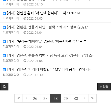
티오피미디어
2022.01.10
[기사] 업텐션 환희 “저 연애 합니다” 고백? (2021/0…
티오피미디어
2022.01.05
[기사] 업텐션, 팬들과 대면…컴백 쇼케이스 성료 (2021/…
티오피미디어
2022.01.04
[기사] “우리는 해피엔딩” 업텐션, ‘어른+아련 섹시’로 보…
티오피미디어
2022.01.04
[기사] 업텐션, 팬들과 컴백 기념 독서 모임 갖는다…감성 스…
티오피미디어
2022.01.04
[기사] 업텐션, '너에게 미쳤었다' MV 티저 공개…연애 세…
티오피미디어
2021.12.30
정렬
26
27
28
29
30