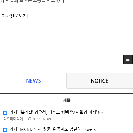
라 팬들의 뜨거운 호응을 받고 있다.
[기사전문보기]
NEWS
NOTICE
제목
[기사] ‘불가살’ 김우석, 가수로 컴백 “MV 촬영 마쳐”(…
티오피미디어
2022.02.09
[기사] MCND 민재⋅휘준, 원곡자도 감탄한 'Lovers …