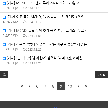
[기사] MCND, ‘오드벤처 투어 2024’ 개최⋯20일 아…
티오피미디어
2024.01.19
[기사] 여고 홀린 MCND, 'ㅁㅊㄴㄷ' 닉값 제대로 (오우…
티오피미디어
2024.01.12
[기사] MCND, 유럽 투어 추가 공연 확정..그리스→튀르키…
티오피미디어
2024.01.03
[기사] 김우석 "'밤이 되었습니다'는 배우로 성장하게 만든 …
티오피미디어
2023.12.26
[기사] [인터뷰②] ‘올라운더’ 김우석 “데뷔 9년, 아쉬움…
티오피미디어
2023.12.26
정렬
6
7
8
9
10