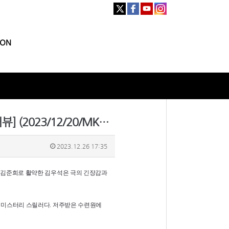
ION
[기사] 배우 김우석의 성장..“‘밤이 되었습니다’, 도전 가득했던 作”[MK★인터뷰] (2023/12/20/MK스포츠)
2023.12.26 17:35
장 김준희로 활약한 김우석은 극의 긴장감과
틴 미스터리 스릴러다. 저주받은 수련원에