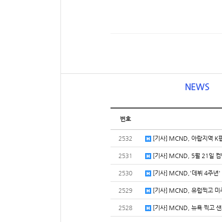
NEWS
번호
2532
[기사] MCND, 아랍지역 K팝
2531
[기사] MCND, 5월 21일 컴
2530
[기사] MCND,'데뷔 4주년'
2529
[기사] MCND, 유럽찍고 미
2528
[기사] MCND, 뉴욕 찍고 샌