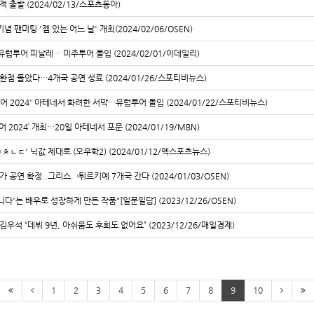
적 출발 (2024/02/13/스포츠동아)
념 팬미팅 '젬 있는 어느 날' 개최(2024/02/06/OSEN)
유럽투어 피날레… 미주투어 돌입 (2024/02/01/이데일리)
반환점 돌았다…4개국 공연 성료 (2024/01/26/스포티비뉴스)
투어 2024' 아테네서 화려한 서막…유럽투어 돌입 (2024/01/22/스포티비뉴스)
 2024’ 개최⋯20일 아테네서 포문 (2024/01/19/MBN)
ㅁㅊㄴㄷ' 닉값 제대로 (오우학2) (2024/01/12/엑스포츠뉴스)
가 공연 확정..그리스→튀르키예 7개국 간다 (2024/01/03/OSEN)
다'는 배우로 성장하게 만든 작품"[일문일답] (2023/12/26/OSEN)
 김우석 “데뷔 9년, 아쉬움도 후회도 없어요” (2023/12/26/매일경제)
1
2
3
4
5
6
7
8
9
10