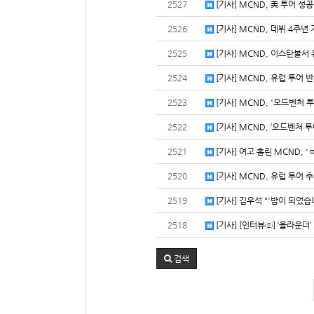
2527
[기사] MCND, 美 투어 성공
2526
[기사] MCND, 데뷔 4주년 기
2525
[기사] MCND, 이스탄불서 
2524
[기사] MCND, 유럽 투어 
2523
[기사] MCND, '오드벤처 
2522
[기사] MCND, ‘오드벤처 투어
2521
[기사] 여고 홀린 MCND, '
2520
[기사] MCND, 유럽 투어 추
2519
[기사] 김우석 "'밤이 되었습니
2518
[기사] [인터뷰②] ‘올라운더’
검색