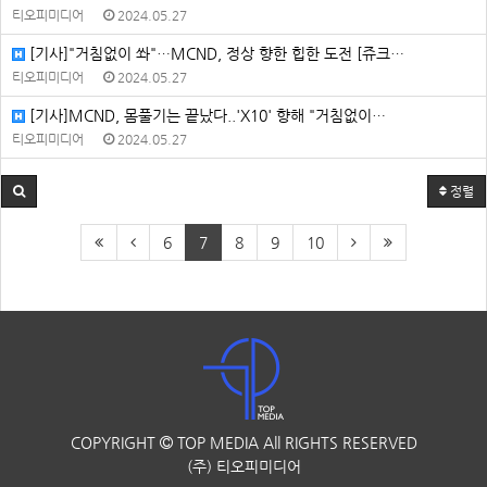
티오피미디어
2024.05.27
[기사]"거침없이 쏴"…MCND, 정상 향한 힙한 도전 [쥬크…
티오피미디어
2024.05.27
[기사]MCND, 몸풀기는 끝났다..'X10' 향해 "거침없이…
티오피미디어
2024.05.27
정렬
6
7
8
9
10
COPYRIGHT
TOP MEDIA
All RIGHTS RESERVED
(주) 티오피미디어