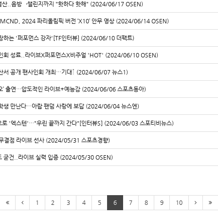
 결산..음방→챌린지까지 "핫하다 핫해" (2024/06/17 OSEN)
ND, 2024 파리올림픽 버전 ‘X10’ 안무 영상 (2024/06/14 OSEN)
하는 '퍼포먼스 강자'[TF인터뷰] (2024/06/10 더팩트)
회 성료..라이브X퍼포먼스X비주얼 'HOT' (2024/06/10 OSEN)
산서 공개 팬사인회 개최…기대↑ (2024/06/07 뉴스1)
오’ 출연…압도적인 라이브+예능감 (2024/06/06 스포츠동아)
학생 만난다…아랍 팬덤 사랑에 보답 (2024/06/04 뉴스엔)
로 '엑스텐'…"우린 끝까지 간다"[인터뷰S] (2024/06/03 스포티비뉴스)
무결점 라이브 선사 (2024/05/31 스포츠경향)
굳건..라이브 실력 입증 (2024/05/30 OSEN)
1
2
3
4
5
6
7
8
9
10