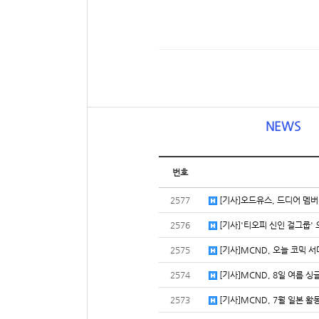
NEWS
번호
2577
[기사]오드유스, 드디어 멤버 밝힌
2576
[기사]'티오피 신인 걸그룹' 
2575
[기사]MCND, 오늘 코믹 서머
2574
[기사]MCND, 8일 여름 싱글
2573
[기사]MCND, 7월 일본 활