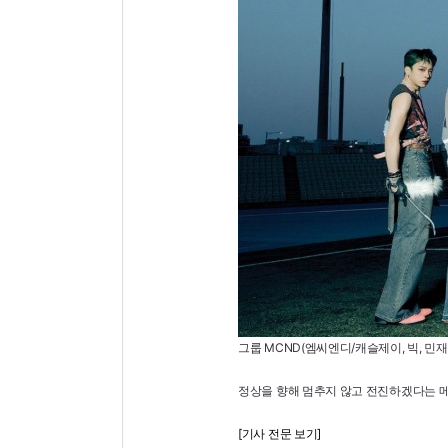
그룹 MCND(엠씨엔디/캐슬제이, 빅, 민재,
정상을 향해 멈추지 않고 전진하겠다는 메
[기사 전문 보기]