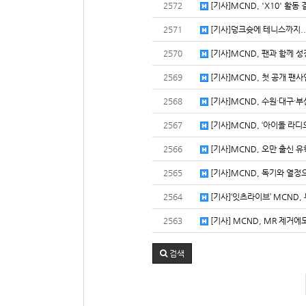
2572
[기사]MCND, 'X10' 활동
2571
[기사]덩크슛에 테니스까지..MC
2570
[기사]MCND, 팬과 함께 성장
2569
[기사]MCND, 첫 공개 팬사인
2568
[기사]MCND, 수원·대구·부
2567
[기사]MCND, ‘아이돌 라디
2566
[기사]MCND, 오만 출신 유
2565
[기사]MCND, 독기와 열정으
2564
[기사]‘잇츠라이브’ MCND, 
2563
[기사] MCND, MR 제거에도 
검색