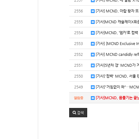
2557
[기사] MCND, 새 앨범 ‘X1
2556
[기사] MCND, 아랍 왕자 
2555
[기사]MCND 캐슬제이X휘준X윈
2554
[기사]MCND, ‘엠카’로 컴백
2553
[기사] [MCND Exclusive Int
2552
[기사] MCND candidly refle
2551
[기사]5년차 갱' MCND가 겨
2550
[기사]'컴백' MCND, 서울 랜
2549
[기사]"거침없이 쏴"…MCND
[기사]MCND, 몸풀기는 끝났다
열람중
검색