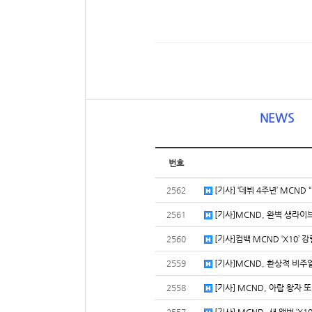
NEWS
번호
2562
[기사] ‘데뷔 4주년’ MCND
2561
[기사]MCND, 완벽 생라이브…
2560
[기사]컴백 MCND ‘X10’ 
2559
[기사]MCND, 환상적 비주얼X팀
2558
[기사] MCND, 아랍 왕자 