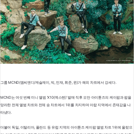
그룹 MCND(엠씨엔디/캐슬제이, 빅, 민재, 휘준, 윈)가 해외 차트에서 강세다.
MCND는 여섯 번째 미니 앨범 ‘X10(엑스텐)’ 발매 직후 오만 아이튠즈의 케이팝과 팝을
망라한 전체 앨범 차트와 전체 송 차트에서 1위를 차지하며 아랍 지역에서 존재감을 나
타냈다.
더불어 독일, 이탈리아, 폴란드 등 유럽 지역의 아이튠즈 케이팝 앨범 차트 1위에 올랐으