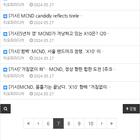
티오피미디어
2024.05.27
[기사] MCND candidly reflects tirele…
티오피미디어
2024.05.27
[기사]5년차 갱' MCND가 겨낭하고 있는 X10은? (20…
티오피미디어
2024.05.27
[기사]'컴백' MCND, 서울 랜드마크 점령..'X10' 이…
티오피미디어
2024.05.27
[기사]"거침없이 쏴"…MCND, 정상 향한 힙한 도전 [쥬크…
티오피미디어
2024.05.27
[기사]MCND, 몸풀기는 끝났다..'X10' 향해 "거침없이…
티오피미디어
2024.05.27
정렬
6
7
8
9
10