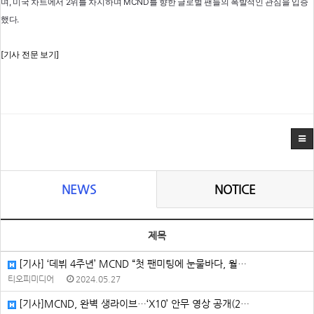
며, 미국 차트에서 2위를 차지하며 MCND를 향한 글로벌 팬들의 폭발적인 관심을 입증
했다.
[기사 전문 보기]
NEWS
NOTICE
제목
[기사] ‘데뷔 4주년’ MCND “첫 팬미팅에 눈물바다, 월…
티오피미디어
2024.05.27
[기사]MCND, 완벽 생라이브…‘X10’ 안무 영상 공개(2…