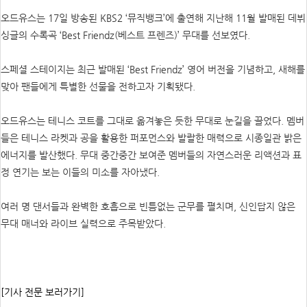
오드유스는 17일 방송된 KBS2 ‘뮤직뱅크’에 출연해 지난해 11월 발매된 데뷔
싱글의 수록곡 ‘Best Friendz(베스트 프렌즈)’ 무대를 선보였다.
스페셜 스테이지는 최근 발매된 ‘Best Friendz’ 영어 버전을 기념하고, 새해를
맞아 팬들에게 특별한 선물을 전하고자 기획됐다.
오드유스는 테니스 코트를 그대로 옮겨놓은 듯한 무대로 눈길을 끌었다. 멤버
들은 테니스 라켓과 공을 활용한 퍼포먼스와 발랄한 매력으로 시종일관 밝은
에너지를 발산했다. 무대 중간중간 보여준 멤버들의 자연스러운 리액션과 표
정 연기는 보는 이들의 미소를 자아냈다.
여러 명 댄서들과 완벽한 호흡으로 빈틈없는 군무를 펼치며, 신인답지 않은
무대 매너와 라이브 실력으로 주목받았다.
[기사 전문 보러가기]