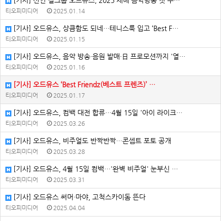
[기사] 신인 걸그룹 오드유스, 2025 새해 음악방송 첫 무…
티오피미디어
2025.01.14
[기사] 오드유스, 상큼함도 되네…테니스룩 입고 ‘Best F…
티오피미디어
2025.01.15
[기사] 오드유스, 음악 방송·음원 발매·日 프로모션까지 '열…
티오피미디어
2025.01.16
[기사] 오드유스 ‘Best Friendz(베스트 프렌즈)’ …
티오피미디어
2025.01.17
[기사] 오드유스, 컴백 대전 합류…4월 15일 '아이 라이크…
티오피미디어
2025.03.26
[기사] 오드유스, 비주얼도 반짝반짝…콘셉트 포토 공개
티오피미디어
2025.03.28
[기사] 오드유스, 4월 15일 컴백…'완벽 비주얼' 눈부신 …
티오피미디어
2025.03.31
[기사] 오드유스 써머·마야, 고척스카이돔 뜬다
티오피미디어
2025.04.04