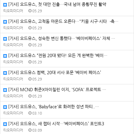
[기사] 오드유스, 첫 대만 진출…국내 넘어 종횡무진 활약
티오피미디어
05.29
[기사] 오드유스, 고척돔 마운드 오른다…"키움 시구·시타→축…
티오피미디어
05.29
[기사] 오드유스, 성숙한 변신 통했다…'베이비페이스' 자체 …
티오피미디어
05.29
[기사] 오드유스 “전원 20대 됐다! 모든 게 완벽한 ‘베이…
티오피미디어
05.29
[기사] 오드유스 컴백, 20대 서사 포문 ‘베이비 페이스’
티오피미디어
05.29
[기사] MCND 휘준X아이칠린 이지, 'SOFA' 프로젝트 …
티오피미디어
05.29
[기사] 오드유스, 'Babyface'로 화려한 성년 파티..…
티오피미디어
03.10
[기사] 오드유스, 새 챕터 시작…‘베이비페이스’ 포인트3
티오피미디어
03.09