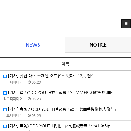
NEWS
NOTICE
제목
[기사] 핫한 대학 축제엔 오드유스 있다…12곳 접수
티오피미디어
05.29
[기사] 獨／ODD YOUTH來台放飛！SUMMER「和雞對話」團…
티오피미디어
05.29
[기사] 專訪／ODD YOUTH首來台！認了「想關手機偷跑去旅行」…
티오피미디어
05.29
[기사] 專訪》ODD YOUTH收北一女制服喊新奇 MYAH遇5年…