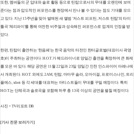
또한, 멤버들의 군 입대와 솔로 활동 등으로 틴탑으로서의 무대를 오랜만에 보여
준다는 점과 압도적인 퍼포먼스를 현장에서 만나 볼 수 있다는 점도 기대를 모으
고 있다. 지난 15주년을 맞아 발매된 새 앨범 '저스트 피프틴, 저스트 틴탑'의 타이
틀곡 '체리파이'를 통해 여전한 비주얼과 성숙해진 퍼포먼스로 업계의 인정을 받
았다.
한편, 틴탑이 출연하는 '한음페'는 한국 음악의 터전인 한터글로벌(대표이사 곽영
호)이 주최하는 공연이다. H.O.T.가 헤드라이너로 양일간 출연을 확정하며 큰 화제
를 모은 바 있다. 해당 공연은 11월 22일과 23일 양일간 인천 인스파이어 아레나에
서 개최된다. H.O.T. 외에도 2AM, 틴탑, 마마무 솔라, 오마이걸, 프로미스나인, 트리
플에스, idntt 등 각 세대를 대표하는 아티스트들이 무대를 꾸밀 예정이다. 특히
H.O.T.는 단체곡과 솔로곡을 포함해 하루 총 13곡 이상의 공연을 펼칠 예정이다.
사진 = TV리포트 DB
[기사 전문 보러가기]