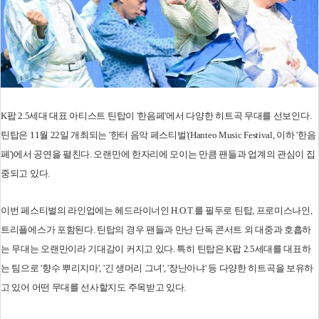
K팝 2.5세대 대표 아티스트 틴탑이 '한음페'에서 다양한 히트곡 무대를 선보인다.
틴탑은 11월 22일 개최되는 '한터 음악 페스티벌'(Hanteo Music Festival, 이하 '한음
페')에서 공연을 펼친다. 오랜만에 한자리에 모이는 만큼 팬들과 업계의 관심이 집
중되고 있다.
이번 페스티벌의 라인업에는 헤드라이너인 H.O.T.를 필두로 틴탑, 프로미스나인,
트리플에스가 포함된다. 틴탑의 경우 팬들과 만난 단독 콘서트 외 대중과 호흡하
는 무대는 오랜만이라 기대감이 커지고 있다. 특히 틴탑은 K팝 2.5세대를 대표하
는 팀으로 '향수 뿌리지마', '긴 생머리 그녀', '장난아냐' 등 다양한 히트곡을 보유하
고 있어 어떤 무대를 선사할지도 주목받고 있다.