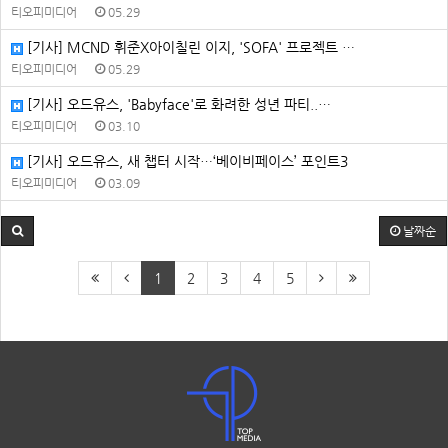
티오피미디어
05.29
[기사] MCND 휘준X아이칠린 이지, 'SOFA' 프로젝트 …
티오피미디어
05.29
[기사] 오드유스, 'Babyface'로 화려한 성년 파티..…
티오피미디어
03.10
[기사] 오드유스, 새 챕터 시작…‘베이비페이스’ 포인트3
티오피미디어
03.09
날짜순
1
2
3
4
5