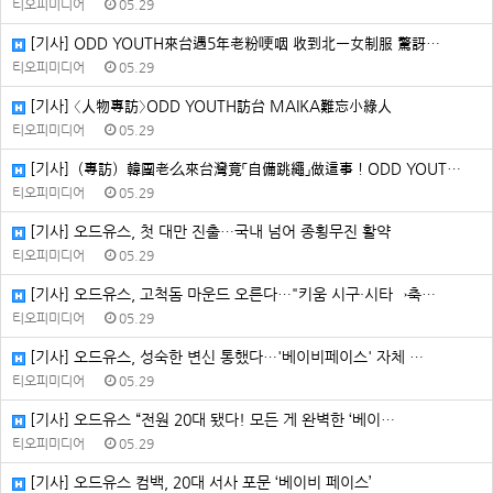
티오피미디어
05.29
[기사] ODD YOUTH來台遇5年老粉哽咽 收到北一女制服 驚訝…
티오피미디어
05.29
[기사] 〈人物專訪〉ODD YOUTH訪台 MAIKA難忘小綠人
티오피미디어
05.29
[기사]（專訪）韓團老么來台灣竟「自備跳繩」做這事！ODD YOUT…
티오피미디어
05.29
[기사] 오드유스, 첫 대만 진출…국내 넘어 종횡무진 활약
티오피미디어
05.29
[기사] 오드유스, 고척돔 마운드 오른다…"키움 시구·시타→축…
티오피미디어
05.29
[기사] 오드유스, 성숙한 변신 통했다…'베이비페이스' 자체 …
티오피미디어
05.29
[기사] 오드유스 “전원 20대 됐다! 모든 게 완벽한 ‘베이…
티오피미디어
05.29
[기사] 오드유스 컴백, 20대 서사 포문 ‘베이비 페이스’