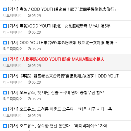
[기사] 專訪／ODD YOUTH首來台！認了「想關手機偷跑去旅行」…
티오피미디어
05.29
[기사] 專訪》ODD YOUTH收北一女制服喊新奇 MYAH遇5年…
티오피미디어
05.29
[기사] ODD YOUTH來台遇5年老粉哽咽 收到北一女制服 驚訝…
티오피미디어
05.29
[기사] 〈人物專訪〉ODD YOUTH訪台 MAIKA難忘小綠人
티오피미디어
05.29
[기사]（專訪）韓團老么來台灣竟「自備跳繩」做這事！ODD YOUT…
티오피미디어
05.29
[기사] 오드유스, 첫 대만 진출…국내 넘어 종횡무진 활약
티오피미디어
05.29
[기사] 오드유스, 고척돔 마운드 오른다…"키움 시구·시타→축…
티오피미디어
05.29
[기사] 오드유스, 성숙한 변신 통했다…'베이비페이스' 자체 …