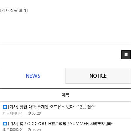
[기사 전문 보기]
NEWS
NOTICE
제목
[기사] 핫한 대학 축제엔 오드유스 있다…12곳 접수
티오피미디어
05.29
[기사] 獨／ODD YOUTH來台放飛！SUMMER「和雞對話」團…
티오피미디어
05.29