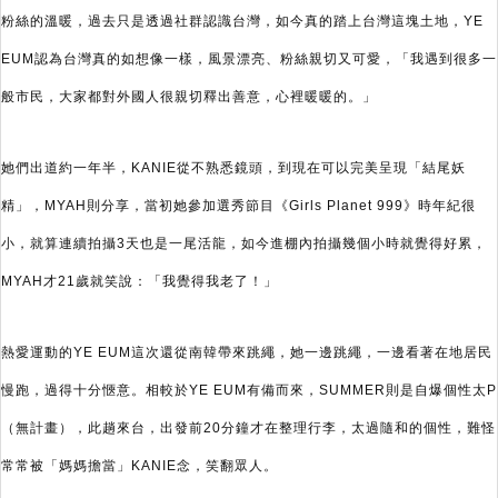
粉絲的溫暖，過去只是透過社群認識台灣，如今真的踏上台灣這塊土地，YE
EUM認為台灣真的如想像一樣，風景漂亮、粉絲親切又可愛，「我遇到很多一
般市民，大家都對外國人很親切釋出善意，心裡暖暖的。」
她們出道約一年半，KANIE從不熟悉鏡頭，到現在可以完美呈現「結尾妖
精」，MYAH則分享，當初她參加選秀節目《Girls Planet 999》時年紀很
小，就算連續拍攝3天也是一尾活龍，如今進棚內拍攝幾個小時就覺得好累，
MYAH才21歲就笑說：「我覺得我老了！」
熱愛運動的YE EUM這次還從南韓帶來跳繩，她一邊跳繩，一邊看著在地居民
慢跑，過得十分愜意。相較於YE EUM有備而來，SUMMER則是自爆個性太P
（無計畫），此趟來台，出發前20分鐘才在整理行李，太過隨和的個性，難怪
常常被「媽媽擔當」KANIE念，笑翻眾人。