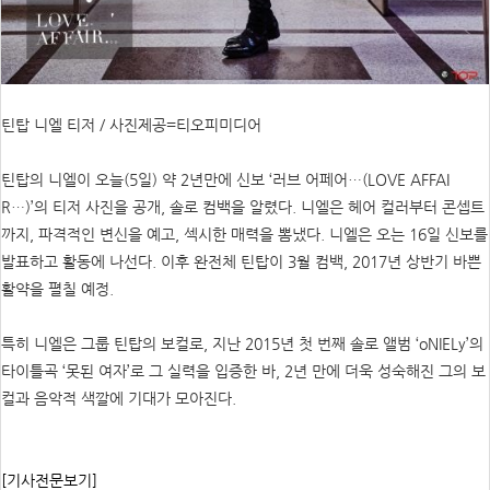
틴탑 니엘 티저 / 사진제공=티오피미디어
틴탑의 니엘이 오늘(5일) 약 2년만에 신보 ‘러브 어페어…(LOVE AFFAI
R…)’의 티저 사진을 공개, 솔로 컴백을 알렸다. 니엘은 헤어 컬러부터 콘셉트
까지, 파격적인 변신을 예고, 섹시한 매력을 뽐냈다. 니엘은 오는 16일 신보를
발표하고 활동에 나선다. 이후 완전체 틴탑이 3월 컴백, 2017년 상반기 바쁜
활약을 펼칠 예정.
특히 니엘은 그룹 틴탑의 보컬로, 지난 2015년 첫 번째 솔로 앨범 ‘oNIELy’의
타이틀곡 ‘못된 여자’로 그 실력을 입증한 바, 2년 만에 더욱 성숙해진 그의 보
컬과 음악적 색깔에 기대가 모아진다.
[기사전문보기]