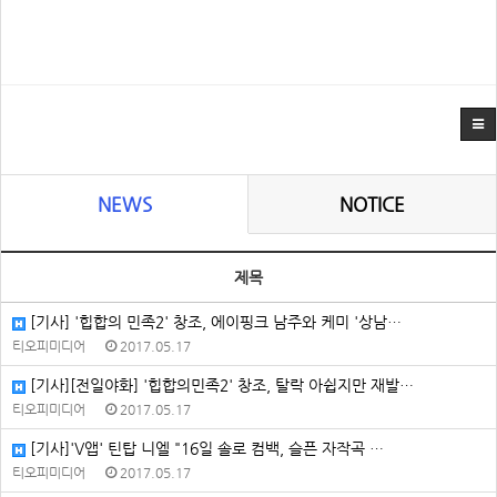
NEWS
NOTICE
제목
[기사] '힙합의 민족2' 창조, 에이핑크 남주와 케미 '상남…
티오피미디어
2017.05.17
[기사][전일야화] '힙합의민족2' 창조, 탈락 아쉽지만 재발…
티오피미디어
2017.05.17
[기사]'V앱' 틴탑 니엘 "16일 솔로 컴백, 슬픈 자작곡 …
티오피미디어
2017.05.17