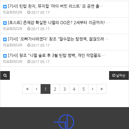
[기사] 틴탑 천지, 뮤지컬 '마이 버킷 리스트' 日 공연 출…
티오피미디어
2017.05.17
[포스트] 존재감 확실한 니엘의 OO은? 2세부터 지금까지! …
티오피미디어
2017.05.17
[기사] '오빠가사라졌다' 창조 "말수없는 탐정역, 젊잖으려 …
티오피미디어
2017.05.17
[기사] 창조 "니엘 솔로 후 3월 틴탑 컴백, 개인 작업물도…
티오피미디어
2017.05.17
날짜순
1
2
3
4
5