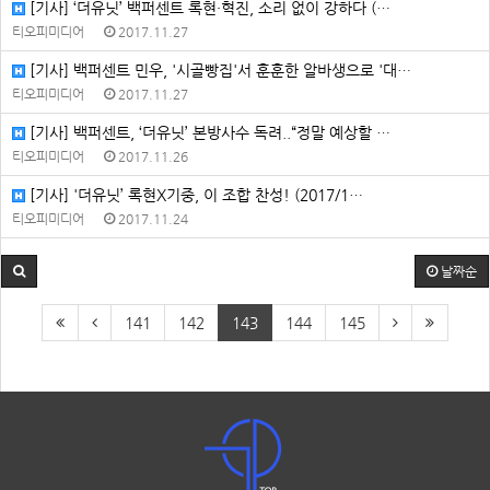
[기사] ‘더유닛’ 백퍼센트 록현·혁진, 소리 없이 강하다 (…
티오피미디어
2017.11.27
[기사] 백퍼센트 민우, '시골빵집'서 훈훈한 알바생으로 '대…
티오피미디어
2017.11.27
[기사] 백퍼센트, ‘더유닛’ 본방사수 독려..“정말 예상할 …
티오피미디어
2017.11.26
[기사] '더유닛’ 록현X기중, 이 조합 찬성! (2017/1…
티오피미디어
2017.11.24
날짜순
141
142
143
144
145