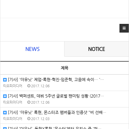
NEWS
NOTICE
제목
[기사] '더유닛' 제업-록현-혁진-임준혁, 고음에 속이… '…
티오피미디어
2017.12.06
[기사] 백퍼센트, 데뷔 5주년 글로벌 팬미팅 성황 (2017…
티오피미디어
2017.12.06
[기사] '더유닛' 록현, 몬스터조 멤버들과 인증샷 "비 선배…
티오피미디어
2017.12.03
[기사] ‘더유닛’, 동현X록현 '몬스터'부터 유키스 준 '퍼…