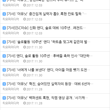
티오피미디어
2017.12.03
[기사] '더유닛' 중간집계 실력자 톱9..록현·칸토·필독 '…
티오피미디어
2017.12.03
[기사][SC이슈] 신화 앤디, 솔로 데뷔 10주년...레전드…
티오피미디어
2017.12.03
[기사] '솔로활동 10주년' 앤디 "하트춤 엊그제 같은데 벌…
티오피미디어
2017.11.30
[기사] 앤디, 솔로 활동 10주년…후배들 축하 인사 "대단하…
티오피미디어
2017.11.30
[기사] '너에게 나를 보낸다' 앤디, 아이들 마음 뺏기 도전…
티오피미디어
2017.11.30
[기사] '더유닛' 혁진, 숨어있던 실력자의 등장…데뷔 6년차…
티오피미디어
2017.11.28
[기사] '더유닛' 백퍼센트 록현, 직캠 영상 공개..'사기캐…
티오피미디어
2017.11.28