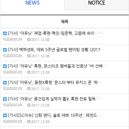
NEWS
NOTICE
제목
[기사] '더유닛' 제업-록현-혁진-임준혁, 고음에 속이… '…
티오피미디어
2017.12.06
[기사] 백퍼센트, 데뷔 5주년 글로벌 팬미팅 성황 (2017…
티오피미디어
2017.12.06
[기사] '더유닛' 록현, 몬스터조 멤버들과 인증샷 "비 선배…
티오피미디어
2017.12.03
[기사] ‘더유닛’, 동현X록현 '몬스터'부터 유키스 준 '퍼…
티오피미디어
2017.12.03
[기사] '더유닛' 중간집계 실력자 톱9..록현·칸토·필독 '…
티오피미디어
2017.12.03
[기사][SC이슈] 신화 앤디, 솔로 데뷔 10주년...레전드…
티오피미디어
2017.12.03