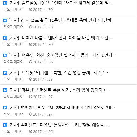
[기사] '솔로활동 10주년' 앤디 "하트춤 엊그제 같은데 벌…
티오피미디어
2017.11.30
[기사] 앤디, 솔로 활동 10주년…후배들 축하 인사 "대단하…
티오피미디어
2017.11.30
[기사] '너에게 나를 보낸다' 앤디, 아이들 마음 뺏기 도전…
티오피미디어
2017.11.30
[기사] '더유닛' 혁진, 숨어있던 실력자의 등장…데뷔 6년차…
티오피미디어
2017.11.28
[기사] '더유닛' 백퍼센트 록현, 직캠 영상 공개..'사기캐…
티오피미디어
2017.11.28
[기사] ‘더유닛’ 백퍼센트 록현·혁진, 소리 없이 강하다 (…
티오피미디어
2017.11.27
[기사] 백퍼센트 민우, '시골빵집'서 훈훈한 알바생으로 '대…
티오피미디어
2017.11.27
[기사] 백퍼센트, ‘더유닛’ 본방사수 독려..“정말 예상할 …
티오피미디어
2017.11.26