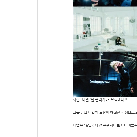
사진=니엘 '날 울리지마' 뮤직비디오
그룹 틴탑 니엘이 특유의 애절한 감성으로 
니엘은 16일 0시 전 음원사이트에 타이틀곡 '날