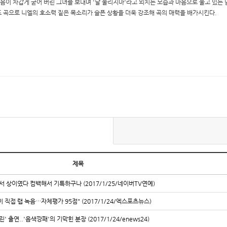
마음이 차갑게 굳어 버린 그녀를 보내며 '날 울리지마'라고 외치는 모습과 마음으로 울고 있는
 곡으로 니엘의 호소력 짙은 목소리가 슬픈 상황을 더욱 강조해 곡의 매력을 배가시킨다.
제목
서 상이였다 컴백해서 기특하구나 (2017/1/25/네이버TV연예)
이 직접 랩 녹음…자체평가 95점" (2017/1/24/엑스포츠뉴스)
' 출연..'음색깡패'의 기막힌 분장 (2017/1/24/enews24)