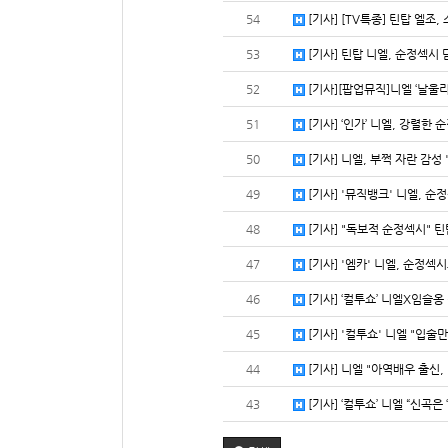
54
[기사] [TV특종] 틴탑 엘조, 
53
[기사] 틴탑 니엘, 순정섹시 담
52
[기사][팝업뮤직]니엘 ‘날울리
51
[기사] ‘인가’ 니엘, 강렬한 
50
[기사] 니엘, 부쩍 자란 감성 '
49
[기사] '뮤직뱅크' 니엘, 순정
48
[기사] "독보적 순정섹시" 틴
47
[기사] '엠카' 니엘, 순정섹시
46
[기사] ‘컬투쇼’ 니엘X임슬옹 
45
[기사] '컬투쇼' 니엘 "입술만
44
[기사] 니엘 "아역배우 출신, 
43
[기사] ‘컬투쇼’ 니엘 “신곡은 