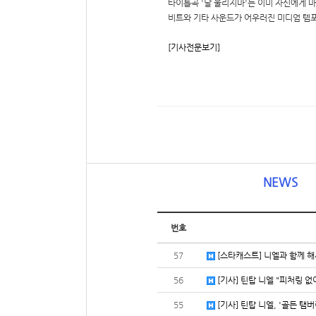
타이틀곡 '날 울리지마'는 이미 자신에게 
비트와 기타 사운드가 어우러진 미디엄 템포
[기사전문보기]
NEWS
번호
57
[스타캐스트] 니엘과 함께 해
56
[기사] 틴탑 니엘 "피처링 없
55
[기사] 틴탑 니엘, '골든 탬버린