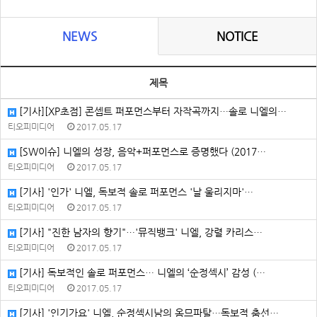
NEWS
NOTICE
제목
[기사][XP초점] 콘셉트 퍼포먼스부터 자작곡까지…솔로 니엘의…
티오피미디어
2017.05.17
[SW이슈] 니엘의 성장, 음악+퍼포먼스로 증명했다 (2017…
티오피미디어
2017.05.17
[기사] '인가' 니엘, 독보적 솔로 퍼포먼스 '날 울리지마'…
티오피미디어
2017.05.17
[기사] "진한 남자의 향기"…'뮤직뱅크' 니엘, 강렬 카리스…
티오피미디어
2017.05.17
[기사] 독보적인 솔로 퍼포먼스… 니엘의 ‘순정섹시’ 감성 (…
티오피미디어
2017.05.17
[기사] '인기가요' 니엘, 순정섹시남의 옴므파탈…독보적 춤선…