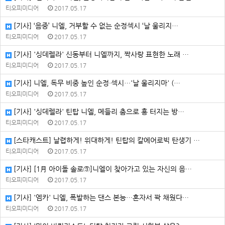
티오피미디어
2017.05.17
[기사] ‘음중’ 니엘, 거부할 수 없는 순정섹시 ‘날 울리지…
티오피미디어
2017.05.17
[기사] '싱데렐라' 신동부터 니엘까지, 짝사랑 표현한 노래 …
티오피미디어
2017.05.17
[기사] 니엘, 독무 비중 높인 순정·섹시…'날 울리지마' (…
티오피미디어
2017.05.17
[기사] '싱데렐라' 틴탑 니엘, 메들리 춤으로 흥 터지는 방…
티오피미디어
2017.05.17
[스타캐스트] 날렵하게! 위대하게! 틴탑의 칼에어로빅 탄생기 …
티오피미디어
2017.05.17
[기사] [1月 아이돌 솔로③]니엘이 찾아가고 있는 자신의 음…
티오피미디어
2017.05.17
[기사] '엠카' 니엘, 폭발하는 댄스 본능…혼자서 꽉 채웠다…
티오피미디어
2017.05.17