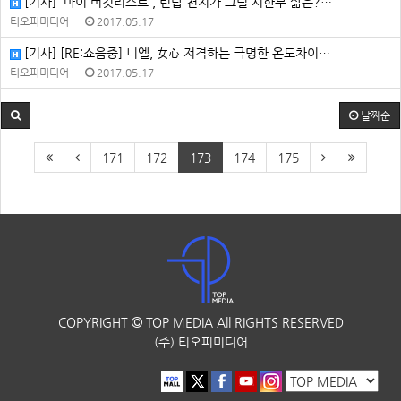
[기사] '마이 버킷리스트', 틴탑 천지가 그릴 시한부 삶은?…
티오피미디어
2017.05.17
[기사] [RE:쇼음중] 니엘, 女心 저격하는 극명한 온도차이…
티오피미디어
2017.05.17
날짜순
171
172
173
174
175
COPYRIGHT
TOP MEDIA
All RIGHTS RESERVED
(주) 티오피미디어