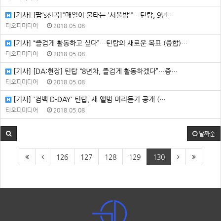
[기사] [팝's신곡]"매일이 불타는 '서울밤'"…틴탑, 9년…
티오피미디어
2018.05.08
[기사] “즐겁게 활동하고 싶다”…틴탑의 새로운 목표 (종합)…
티오피미디어
2018.05.08
[기사] [DA:현장] 틴탑 “8년차, 즐겁게 활동하겠다”…중…
티오피미디어
2018.05.08
[기사] '컴백 D-DAY' 틴탑, 새 앨범 미리듣기 공개 (…
티오피미디어
2018.05.08
날짜순
126
127
128
129
130