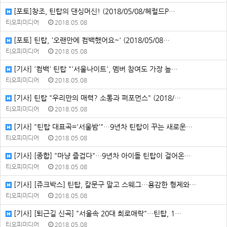
[포토]창조, 틴탑의 댄싱머신! (2018/05/08/헤럴드P…
티오피미디어
2018.05.08
[포토] 틴탑, '오랜만에 컴백했어요~' (2018/05/08…
티오피미디어
2018.05.08
[기사] '컴백' 틴탑 "'서울나이트', 멤버 참여도 가장 높…
티오피미디어
2018.05.08
[기사] 틴탑 "우리만의 매력? 소통과 퍼포먼스" (2018/…
티오피미디어
2018.05.08
[기사] "틴탑 대표곡='서울밤'"…9년차 틴탑이 꾸는 새로운…
티오피미디어
2018.05.08
[기사] [종합] "마냥 즐겁다"…9년차 아이돌 틴탑이 걸어온…
티오피미디어
2018.05.08
[기사] [쥬크박스] 틴탑, 칼문구 말고 스웨그…용감한 형제와…
티오피미디어
2018.05.08
[기사] [퇴근길 신곡] "서울속 20대 희로애락"…틴탑, 1…
티오피미디어
2018.05.08