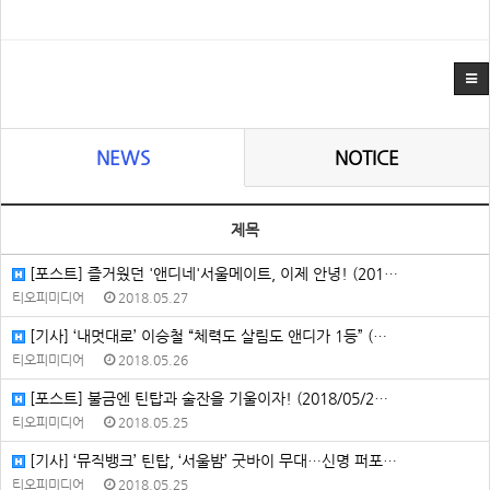
NEWS
NOTICE
제목
[포스트] 즐거웠던 '앤디네'서울메이트, 이제 안녕! (201…
티오피미디어
2018.05.27
[기사] ‘내멋대로’ 이승철 “체력도 살림도 앤디가 1등” (…
티오피미디어
2018.05.26
[포스트] 불금엔 틴탑과 술잔을 기울이자! (2018/05/2…
티오피미디어
2018.05.25
[기사] ‘뮤직뱅크’ 틴탑, ‘서울밤’ 굿바이 무대…신명 퍼포…
티오피미디어
2018.05.25