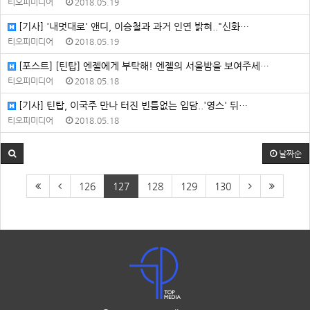
티오피미디어
2018.05.19
[기사] '내멋대로' 앤디, 이승철과 과거 인연 밝혀.."신화…
티오피미디어
2018.05.19
[포스트] [틴탑] 엔젤에게 부탁해! 엔젤의 서울밤을 보여주세…
티오피미디어
2018.05.18
[기사] 틴탑, 이국주 만나 터진 빈틈없는 입담..'영스' 뒤…
티오피미디어
2018.05.18
날짜순
126
127
128
129
130