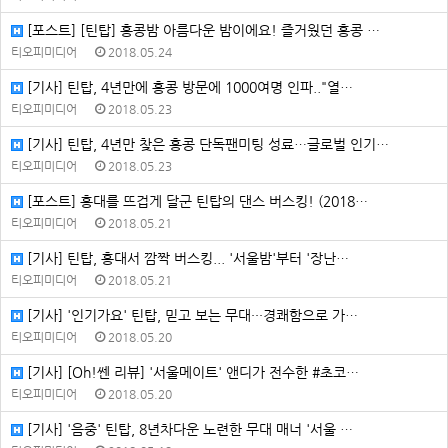
[포스트] [틴탑] 홍콩밤 아름다운 밤이에요! 즐거웠던 홍콩 …
티오피미디어
2018.05.24
[기사] 틴탑, 4년만에 홍콩 방문에 1000여명 인파.."열…
티오피미디어
2018.05.23
[기사] 틴탑, 4년만 찾은 홍콩 단독팬미팅 성료…글로벌 인기…
티오피미디어
2018.05.23
[포스트] 홍대를 뜨겁게 달군 틴탑의 댄스 버스킹! (2018…
티오피미디어
2018.05.21
[기사] 틴탑, 홍대서 깜짝 버스킹... '서울밤'부터 '장난…
티오피미디어
2018.05.21
[기사] '인기가요' 틴탑, 믿고 보는 무대···경쾌함으로 가…
티오피미디어
2018.05.20
[기사] [Oh!쎈 리뷰] '서울메이트' 앤디가 전수한 #초코…
티오피미디어
2018.05.20
[기사] '음중' 틴탑, 8년차다운 노련한 무대 매너 '서울 …