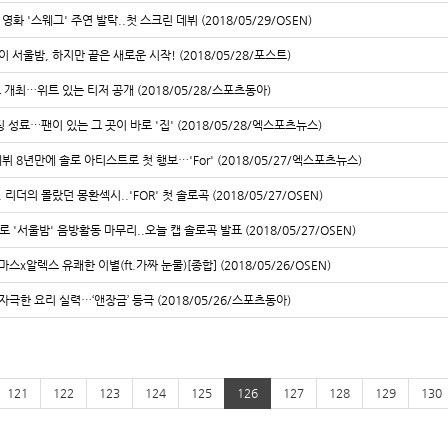
영화 '스웨그' 주연 발탁..첫 스크린 데뷔 (2018/05/29/OSEN)
 서울밤, 하지만 끝은 새로운 시작! (2018/05/28/포스트)
트 개최…위트 있는 티저 공개 (2018/05/28/스포츠동아)
 성료…팬이 있는 그 곳이 바로 '집' (2018/05/28/엑스포츠뉴스)
데뷔 8년만에 솔로 아티스트로 첫 행보…'For' (2018/05/27/엑스포츠뉴스)
 리더의 몰랐던 몽환섹시..'FOR' 첫 솔로곡 (2018/05/27/OSEN)
로 '서울밤' 음방활동 마무리..오늘 캡 솔로곡 발표 (2018/05/27/OSEN)
스x알렉스 유쾌한 이별(ft.가짜 눈물)[종합] (2018/05/26/OSEN)
 자극한 요리 실력…‘앤장금’ 등극 (2018/05/26/스포츠동아)
121
122
123
124
125
126
127
128
129
130