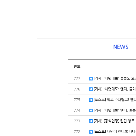
NEWS
번호
777
[기사] '내멋대로' 울릉도 오
776
[기사] '내멋대로' 앤디, 물회
775
[포스트] 먹고 수다떨고! 앤디
774
[기사] '내멋대로' 앤디, 울릉
773
[기사] [공식입장] 틴탑 창조,
772
[포스트] 대만에 앤디家 나타났