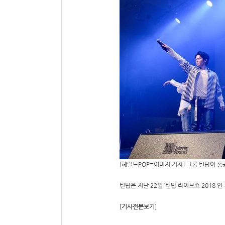
[헤럴드POP=이미지 기자] 그룹 틴탑이 
틴탑은 지난 22일 ‘틴탑 라이브쇼 2018 인 
[기사전문보기]