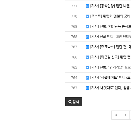
771
[기사] [공식입장] 틴탑 니엘, 
770
[포스트] 틴탑과 엔젤의 굿바이
769
[기사] 틴탑, 7월 단독 콘서
768
[기사] 신화 앤디, 대만 팬미팅
767
[기사] [쥬크박스] 틴탑 캡, 
766
[기사] [퇴근길 신곡] 틴탑 캡,
765
[기사] 틴탑, '인기가요' 끝으
764
[기사] '서울메이트' 앤디x토마
763
[기사] ‘내멋대로’ 앤디, 침샘
검색