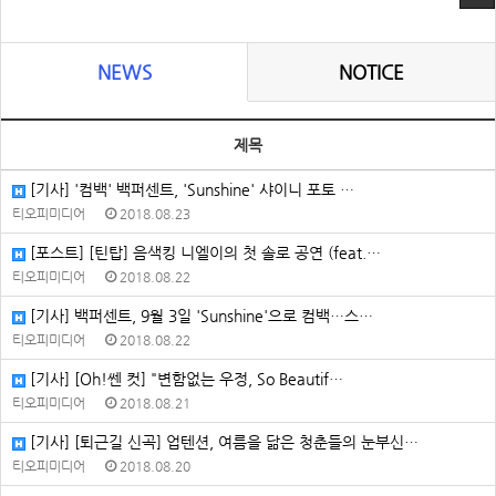
NEWS
NOTICE
제목
[기사] '컴백' 백퍼센트, 'Sunshine' 샤이니 포토 …
티오피미디어
2018.08.23
[포스트] [틴탑] 음색킹 니엘이의 첫 솔로 공연 (feat.…
티오피미디어
2018.08.22
[기사] 백퍼센트, 9월 3일 'Sunshine'으로 컴백…스…
티오피미디어
2018.08.22
[기사] [Oh!쎈 컷] "변함없는 우정, So Beautif…
티오피미디어
2018.08.21
[기사] [퇴근길 신곡] 업텐션, 여름을 닮은 청춘들의 눈부신…
티오피미디어
2018.08.20