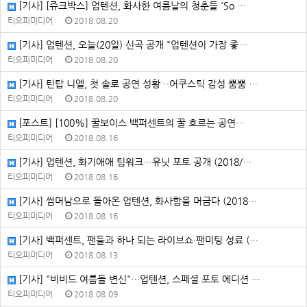
[기사] [쥬크박스] 업텐션, 화사한 여름날의 청춘들 'So …
티오피미디어
2018.08.20
[기사] 업텐션, 오늘(20일) 신곡 공개 "업텐션이 가장 좋…
티오피미디어
2018.08.20
[기사] 틴탑 니엘, 첫 솔로 공연 성황…어쿠스틱 감성 뿜뿜 …
티오피미디어
2018.08.20
[포스트] [100%] 꿀보이스 백퍼센트의 꿀 흐르는 공연…
티오피미디어
2018.08.16
[기사] 업텐션, 화기애애 팀워크…유닛 포토 공개 (2018/…
티오피미디어
2018.08.16
[기사] 썸머남으로 돌아온 업텐션, 화사함을 머금다 (2018…
티오피미디어
2018.08.16
[기사] 백퍼센트, 팬들과 하나 되는 라이브쇼·팬미팅 성료 (…
티오피미디어
2018.08.13
[기사] "비비드 여름돌 변신"…업텐션, 스페셜 포토 에디션 …
티오피미디어
2018.08.09