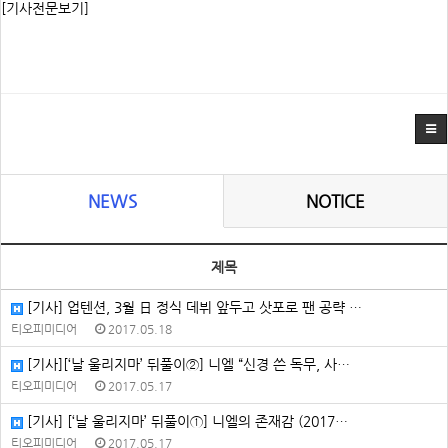
[기사전문보기]
NEWS
NOTICE
제목
[기사] 업텐션, 3월 日 정식 데뷔 앞두고 삿포로 팬 공략 …
티오피미디어
2017.05.18
[기사][‘날 울리지마’ 뒤풀이②] 니엘 “신경 쓴 독무, 사…
티오피미디어
2017.05.17
[기사] [‘날 울리지마’ 뒤풀이①] 니엘의 존재감 (2017…
티오피미디어
2017.05.17