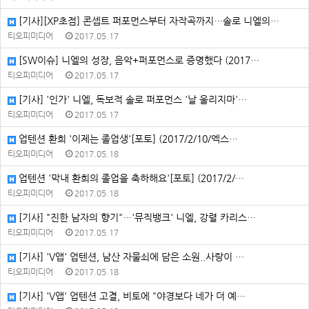
[기사][XP초점] 콘셉트 퍼포먼스부터 자작곡까지…솔로 니엘의…
티오피미디어
2017.05.17
[SW이슈] 니엘의 성장, 음악+퍼포먼스로 증명했다 (2017…
티오피미디어
2017.05.17
[기사] '인가' 니엘, 독보적 솔로 퍼포먼스 '날 울리지마'…
티오피미디어
2017.05.17
업텐션 환희 '이제는 졸업생'[포토] (2017/2/10/엑스…
티오피미디어
2017.05.18
업텐션 '막내 환희의 졸업을 축하해요'[포토] (2017/2/…
티오피미디어
2017.05.18
[기사] "진한 남자의 향기"…'뮤직뱅크' 니엘, 강렬 카리스…
티오피미디어
2017.05.17
[기사] 'V앱' 업텐션, 남산 자물쇠에 담은 소원..사랑이 …
티오피미디어
2017.05.18
[기사] 'V앱' 업텐션 고결, 비토에 "야경보다 네가 더 예…