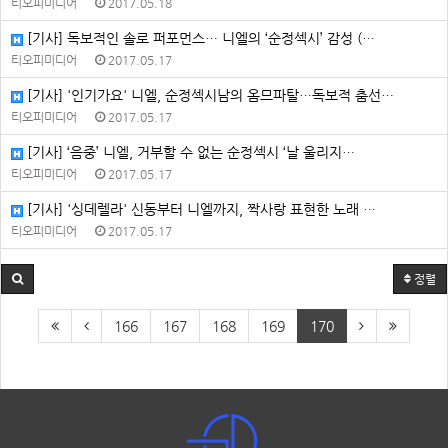
티오피미디어
2017.05.18
[기사] 독보적인 솔로 퍼포먼스… 니엘의 ‘순정섹시’ 감성 (…
티오피미디어
2017.05.17
[기사] '인기가요' 니엘, 순정섹시남의 옴므파탈…독보적 춤선…
티오피미디어
2017.05.17
[기사] ‘음중’ 니엘, 거부할 수 없는 순정섹시 ‘날 울리지…
티오피미디어
2017.05.17
[기사] '싱데렐라' 신동부터 니엘까지, 짝사랑 표현한 노래 …
티오피미디어
2017.05.17
정렬
166
167
168
169
170