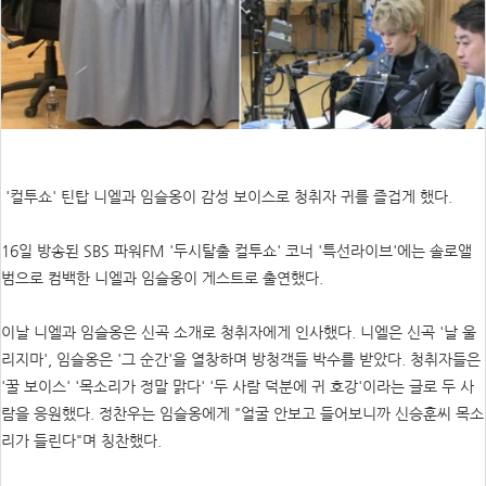
'컬투쇼' 틴탑 니엘과 임슬옹이 감성 보이스로 청취자 귀를 즐겁게 했다.
16일 방송된 SBS 파워FM '두시탈출 컬투쇼' 코너 '특선라이브'에는 솔로앨
범으로 컴백한 니엘과 임슬옹이 게스트로 출연했다.
이날 니엘과 임슬옹은 신곡 소개로 청취자에게 인사했다. 니엘은 신곡 '날 울
리지마', 임슬옹은 '그 순간'을 열창하며 방청객들 박수를 받았다. 청취자들은
'꿀 보이스' '목소리가 정말 맑다' '두 사람 덕분에 귀 호강'이라는 글로 두 사
람을 응원했다. 정찬우는 임슬옹에게 "얼굴 안보고 들어보니까 신승훈씨 목소
리가 들린다"며 칭찬했다.