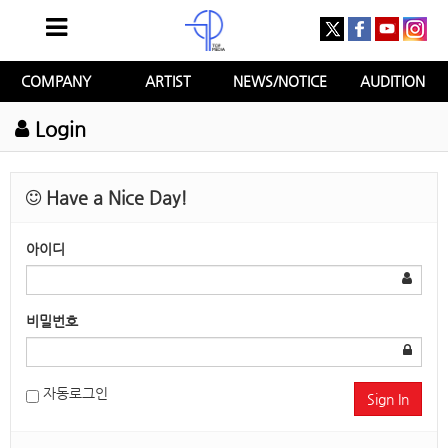
COMPANY
ARTIST
NEWS/NOTICE
AUDITION
Login
Have a Nice Day!
아이디
비밀번호
자동로그인
Sign In