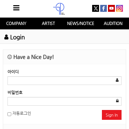
COMPANY
ARTIST
NEWS/NOTICE
AUDITION
Login
Have a Nice Day!
아이디
비밀번호
자동로그인
Sign In